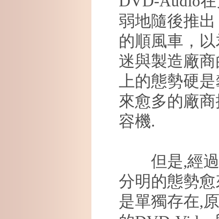
DVD-Audio
在
弱地隨後推出
的順風車，以
迷與製造廠商
上的態勢硬是
來愈多的廠商
容機
.
但是
,
經
分明的態勢愈
是單獨存在
,