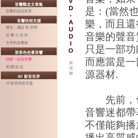
V
音響觀念文章集
D
是：
(
當然
音響的花花世界
-
音響技術支援
樂，而且還
A
聲音；擺設 與 空間
U
音樂的聲音
音 響 小 百 科
D
I
古早的音響味
只是一部功
O
形形色色看音響
而應當是一
頭家一起談音響
新
相 關 資 訊
視
源器材
.
聽
AV 影音世界
AV影音技術支援
先前，
音響迷都帶
不僅能夠播
播出高質感