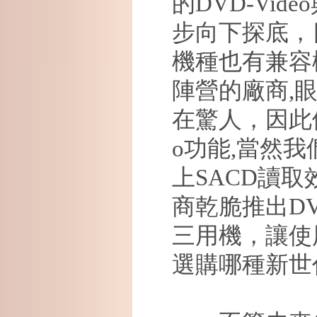
的
DVD-Video
步向下探底，
機種也有兼容
陣營的廠商
,
在驚人，因此
o
功能
,
當然我
上
SACD
讀取
商乾脆推出
DV
三用機，讓使
選購哪種新世