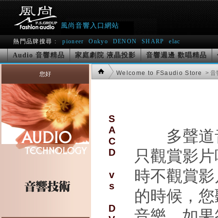
風尚音響入口網站
熱門品牌搜尋 :
pioneer
Onkyo
DENON
SHARP
elac
Audio 音響精品
家庭劇院 液晶投影
音響週邊 歡唱精品
Welcome to FSaudio Store
> 
您好
S
A
多聲道
C
D
只觀賞影片
時不觀賞影
v
s
的時候，您
D
音樂，如果