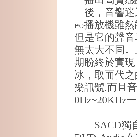
後，音響迷
eo
播放機雖然
但是它的聲音
無太大不同。
期盼終於實現
冰，取而代之
樂訊號
,
而且
0Hz~20KHz
一
SACD
獨