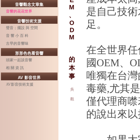
E
音響觀念文章集
M
是自己技術
音響的花花世界
、
音響技術支援
足。
O
聲音；擺設 與 空間
D
音 響 小 百 科
M
古早的音響味
在全世界任
形形色色看音響
的
國
OEM
、
O
頭家一起談音響
本
相 關 資 訊
唯獨在台灣
事
AV 影音世界
AV影音技術支援
毒藥
,
尤其
吳
僅代理商噤
觀
的說出來以
如果大家