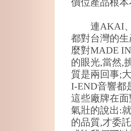
價位產品根本
連
AKAI
都對台灣的生
麼對
MADE IN
的眼光
,
當然
,
質是兩回事
;
I-END
音響都
這些廠牌在面
氣壯的說出
:
的品質
,
才委