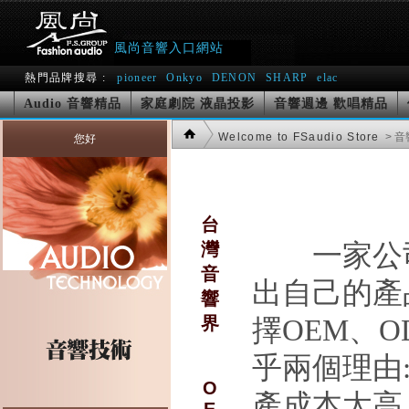
風尚音響入口網站
熱門品牌搜尋 :
pioneer
Onkyo
DENON
SHARP
elac
Audio 音響精品
家庭劇院 液晶投影
音響週邊 歡唱精品
Welcome to FSaudio Store
> 
您好
台
灣
一家公
音
出自己的產
響
界
擇
OEM
、
O
乎兩個理由
O
產成本太高