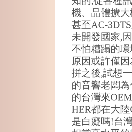
知的
,
從各種
機、品體擴大
甚至
AC-3DTS
未開發國家
,
不怕糟蹋的環
原因或許僅因
拼之後
,
試想
的音響老闆為
的台灣來
OEM
HER
都在大陸
是白癡嗎
!
台