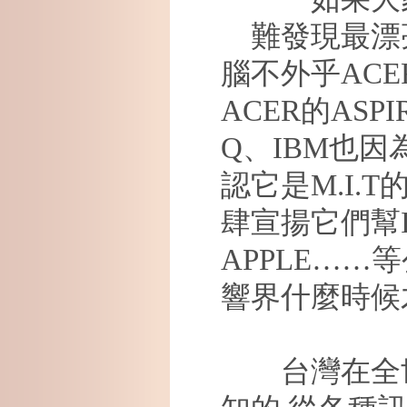
難發現最漂
腦不外乎
ACE
ACER
的
ASPI
Q
、
IBM
也因
認它是
M.I.T
肆宣揚它們幫
APPLE……
等
響界什麼時候
台灣在全世