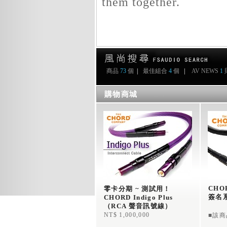
them together.
商品
73
個
|
最佳組合
4
個
|
AV NEWS
1
購物商城
CHOR
零卡分期 ~ 測試用！  
簽名
CHORD Indigo Plus 
（RCA 聲音訊號線） 
英國原裝進口
NT$ 1,000,000
■該