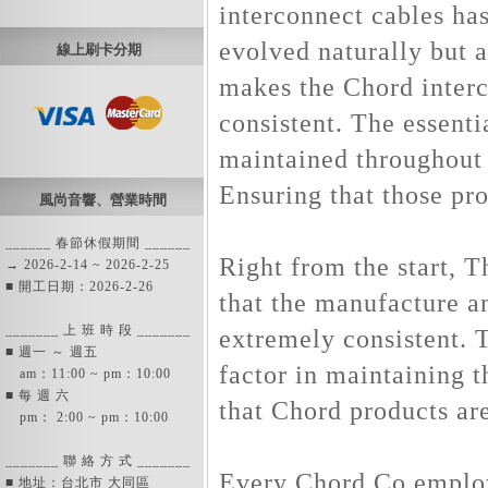
interconnect cables ha
evolved naturally but 
線上刷卡分期
makes the Chord inter
consistent. The essenti
maintained throughout 
Ensuring that those pro
風尚音響、營業時間
______ 春節休假期間 ______
Right from the start, 
→ 2026-2-14 ~ 2026-2-25
■ 開工日期：2026-2-26
that the manufacture a
_______ 上 班 時 段 _______
extremely consistent. T
■ 週一 ～ 週五
factor in maintaining 
am：11:00 ~ pm：10:00
■ 每 週 六
that Chord products ar
pm： 2:00 ~ pm：10:00
_______ 聯 絡 方 式 _______
Every Chord Co employe
■ 地址：台北市 大同區