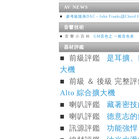
AV NEWS
■
參考級隨身DAC－John Franks談Chord H
音響技術
■
音 響 小 百 科
GM音色之 一般音色表
器材評鑑
■
前級評鑑
是耳擴、前
大機
■
前級 ＆ 後級 完整
Alto 綜合擴大機
■
喇叭評鑑
藏著密技的
■
喇叭評鑑
德意志的鋼
■
訊源評鑑
功能強悍 