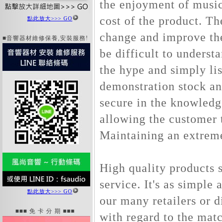
the enjoyment of music 
cost of the product. Th
點此放大>>> GO
change and improve th
■音響器材維修保養,安裝服務!
be difficult to underst
the hype and simply lis
demonstration stock and
secure in the knowledge
allowing the customer t
Maintaining an extreme
High quality products 
service. It's as simple
點此放大>>> GO
our many retailers or d
■■■ 免 卡 分 期 ■■■
with regard to the matc