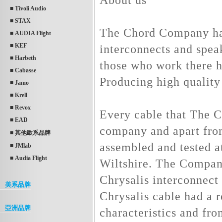
■ Tivoli Audio
■ STAX
The Chord Company has
■ AUDIA Flight
■ KEF
interconnects and spea
■ Harbeth
those who work there 
■ Cabasse
Producing high quality
■ Jamo
■ Krell
■ Revox
Every cable that The C
■ EAD
company and apart from
■ 其他歐系品牌
assembled and tested at
■ JMlab
■ Audia Flight
Wiltshire. The Company
Chrysalis interconnect
美系品牌
Chrysalis cable had a 
亞洲品牌
characteristics and fr