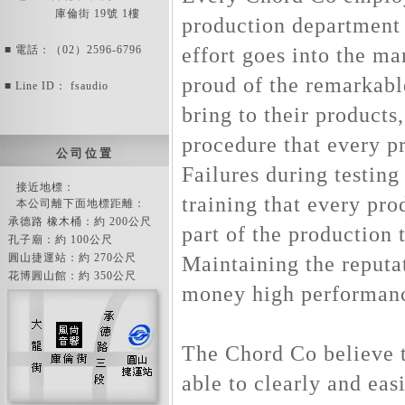
庫倫街 19號 1樓
production department 
effort goes into the ma
■ 電話：（02）2596-6796
proud of the remarkab
■ Line ID： fsaudio
bring to their products
procedure that every p
公 司 位 置
Failures during testing
接近地標：
training that every pr
本公司離下面地標距離：
承德路 橡木桶：約 200公尺
part of the production 
孔子廟：約 100公尺
圓山捷運站：約 270公尺
Maintaining the reputa
花博圓山館：約 350公尺
money high performanc
The Chord Co believe t
able to clearly and easi