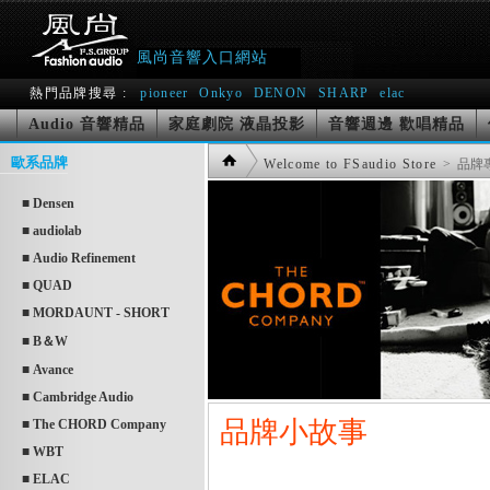
風尚音響入口網站
熱門品牌搜尋 :
pioneer
Onkyo
DENON
SHARP
elac
Audio 音響精品
家庭劇院 液晶投影
音響週邊 歡唱精品
歐系品牌
Welcome to FSaudio Store
> 品牌
■ Densen
■ audiolab
■ Audio Refinement
■ QUAD
■ MORDAUNT - SHORT
■ B＆W
■ Avance
■ Cambridge Audio
品牌小故事
■ The CHORD Company
■ WBT
■ ELAC