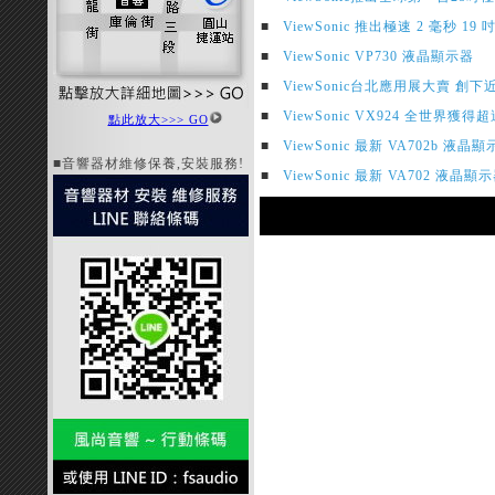
■
ViewSonic 推出極速 2 毫秒 1
■
ViewSonic VP730 液晶顯示器
■
ViewSonic台北應用展大賣 創下近
■
ViewSonic VX924 全世界獲得
點此放大>>> GO
■
ViewSonic 最新 VA702b 液晶
■音響器材維修保養,安裝服務!
■
ViewSonic 最新 VA702 液晶顯