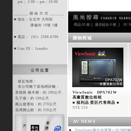
pm： 2:00 ~ pm：10:00
_______ 聯 絡 方 式 _______
■ 地址：台北市 大同區
商品
63
個
|
最佳組合
0
個
|
AV 
庫倫街 19號 1樓
■ 電話：（02）2596-6796
購物商城
■ Line ID： fsaudio
公 司 位 置
接近地標：
本公司離下面地標距離：
ViewSonic   DPA702W 
承德路 橡木桶：約 200公尺
高畫質數位相框 
孔子廟：約 100公尺
■ 福利品 委託代售商品 ■
圓山捷運站：約 270公尺
NT$ 550
花博圓山館：約 350公尺
AV NEWS
■
ViewSonic推出全球第一台28吋