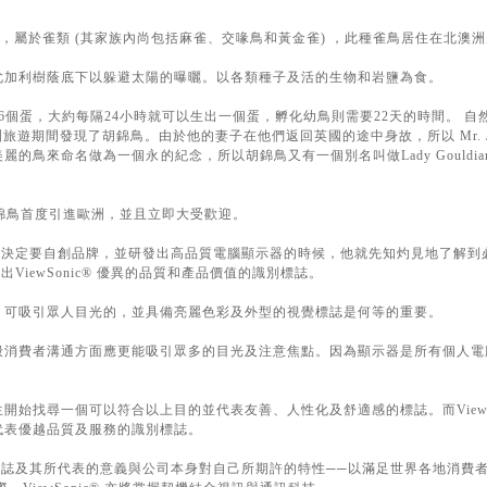
澳洲，屬於雀類 (其家族內尚包括麻雀、交喙鳥和黃金雀) ，此種雀鳥居住在北澳
尤加利樹蔭底下以躲避太陽的曝曬。以各類種子及活的生物和岩鹽為食。
個蛋，大約每隔24小時就可以生出一個蛋，孵化幼鳥則需要22天的時間。 自然科學家
澳洲旅遊期間發現了胡錦鳥。由於他的妻子在他們返回英國的途中身故，所以 Mr. Jo
來命名做為一個永的紀念，所以胡錦鳥又有一個別名叫做Lady Gouldian Finc
胡錦鳥首度引進歐洲，並且立即大受歡迎。
家良先生決定要自創品牌，並研發出高品質電腦顯示器的時候，他就先知灼見地了解
ViewSonic® 優異的品質和產品價值的識別標誌。
、可吸引眾人目光的，並具備亮麗色彩及外型的視覺標誌是何等的重要。
般消費者溝通方面應更能吸引眾多的目光及注意焦點。因為顯示器是所有個人電
。
始找尋一個可以符合以上目的並代表友善、人性化及舒適感的標誌。而ViewSo
代表優越品質及服務的識別標誌。
將這個標誌及其所代表的意義與公司本身對自己所期許的特性──以滿足世界各地消