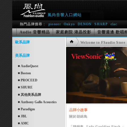
風尚音響入口網站
熱門品牌搜尋 :
pioneer
Onkyo
DENON
SHARP
elac
Audio 音響精品
家庭劇院 液晶投影
音響週邊 歡唱
歐系品牌
Welcome to FSaudio Store
美系品牌
■ AudioQuest
■ Boston
■ PROCEED
■ SHURE
■ 其他美系品牌
■ Anthony Gallo Acoustics
■ Paradigm
品牌小故事
■ JBL
關於胡錦鳥
■ AMC
「胡錦鳥- Lady Gouldian Finch 」