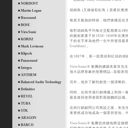
■ NORDOST
胡錦鳥 (又稱做彩虹鳥 ) 原產於
■ Martin Logan
■ Russound
每當天氣熱的時候，牠們會棲息在
■ BOSE
每對胡錦鳥平均每次交配期產出4到6
■ ViewSonic
的藝術家妻子於1838~1840年在
■ KORDZ
子的名字來為他們一生中所發現最美麗的鳥
Gouldiae) 。
■ Mark Levinson
■ Klipsch
在1887年，第一批黑頭和紅頭的
■ Panasound
ViewSonic® 集團的總裁朱
■ Integra
強大品牌形象的視覺標誌--並能表現出
■ ANTHEM
■ Balanced Audio Technology
另外，他亦了解到創造一個清晰的
■ Definitive
同時，在與市場行銷傳播上和與一
■ REVEL
最直接與使用者面對面接觸的設備
■ TUBA
在與行銷顧問公司商談之後，朱先生開
■ STK
來果然成功地成為一個眾所皆知，
■ ARAGON
ViewSonic® 集團也持續地
■ BARCO