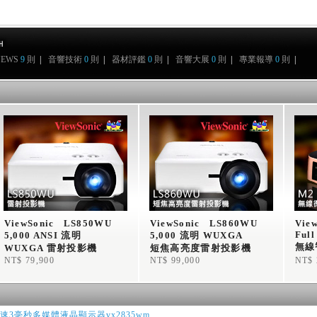
NEWS
9
則
|
音響技術
0
則
|
器材評鑑
0
則
|
音響大展
0
則
|
專業報導
0
則
|
ViewSonic   LS850WU  
ViewSonic   LS860WU  
View
Full
5,000 ANSI 流明 
5,000 流明 WUXGA   
無線
WUXGA 雷射投影機
短焦高亮度雷射投影機 
NT$ 79,900
NT$ 99,000
NT$ 
極速3毫秒多媒體液晶顯示器vx2835wm