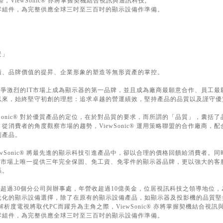
ViewSonic® 亦將掌握契機結合視訊與通訊科技,
零組件，為完整供應全球三吋至三百吋的顯示設備作準備。
景」
積、品牌價值的提昇、企業形象的塑造等無形資產的掌控。
以能在競爭激烈的IT市場上成為顯示器的第一品牌，並且成為廠商最願意合作、員工
以來，始終堅守初創的理想：追求卓越的營運績效，堅持產品的品質以及謹守優
Sonic® 對於優質產品的定位，在於對品質的要求，而所謂的「品質」，囊括
消費者的角度觀察市場的趨勢，ViewSonic® 運用策略聯盟的合作廠商，
列產品。
wSonic® 將最先進的顯示科技引進產品中，卻以合理的價格回饋給消費者。
® 成為市場上唯一提供三年完全保固、免工資、免零件的顯示器品牌，更以強大的
係。
全球設有超過30個分公司與辦事處，年營收超過10億美金，位居視訊科技之領導地位
元化的顯示設備選擇，除了在原有的顯示設備產品，如顯示器及投影機的品質堅
析度電視將取代PC而躍升為主角之際，ViewSonic® 亦將掌握契機結合視訊
零組件，為完整供應全球三吋至三百吋的顯示設備作準備。