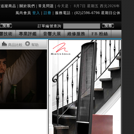
追蹤商品
|
關於我們
|
常見問題
|
今天是： 8月7日 星期五 西元2026年
風尚會員
登入
|
註冊
|
服務電話：(02)2596-6796 星期日公休
訂單編號查詢
響技術
專業評鑑
音響大展
維修服務
FB 粉絲
商品比較
幫助