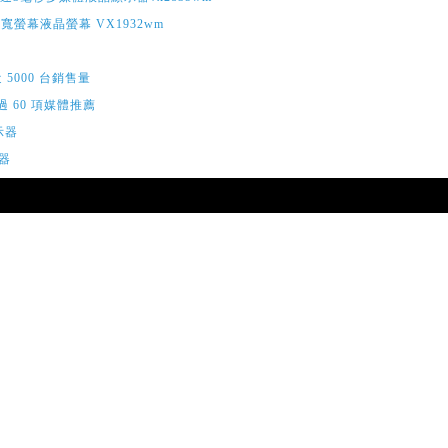
9 吋寬螢幕液晶螢幕 VX1932wm
 5000 台銷售量
超過 60 項媒體推薦
顯示器
示器