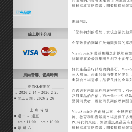
同階層的消費者來服務 升為主角之際，
積極採取策略聯盟，開發取得關鍵
亞洲品牌
總裁的話
「堅持初創的理想，實現企業的願
線上刷卡分期
企業致勝的關鍵在於知識資源的累
ViewSonic® 優派集團之所
關鍵即在於優派集團自創立十多年
好的產品是行銷成功的基石。View
三大層面。藉由傾聽消費者的聲音，從
風尚音響、營業時間
出符合市場需求，品管良好的全系
______ 春節休假期間 ______
而透過對內部流程的嚴密控管，Vie
→ 2026-2-14 ~ 2026-2-25
及對產品的自信，ViewSonic
■ 開工日期：2026-2-26
繫與消費者、經銷商長期的夥伴關
_______ 上 班 時 段 _______
ViewSonic® 自創辦以來，
■ 週一 ～ 週五
路、教育和影音娛樂市場提供了多
am：11:00 ~ pm：10:00
PC時代的來臨，無線通訊產品及高解
積極採取策略聯盟，開發取得關鍵
■ 每 週 六