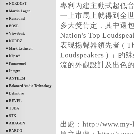
■ NORDOST
專利內建主動式超低音的雙極式
■ Martin Logan
一上市馬上就得到全
■ Russound
多大獎肯定，其中還包
■ BOSE
Nation's Top Lou
■ ViewSonic
■ KORDZ
表現揚聲器領先者 ( The Le
■ Mark Levinson
Loudspeakers ) 」
■ Klipsch
流的外觀設計及出色
■ Panasound
■ Integra
■ ANTHEM
■ Balanced Audio Technology
■ Definitive
■ REVEL
■ TUBA
■ STK
出處：http://www.my-hi
■ ARAGON
■ BARCO
原文出處：http://www.def