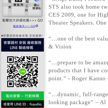
STS also took home tw
CES 2009, one for Hig
Theater Speakers. One 
點此放大>>> GO
■音響器材維修保養,安裝服務!
“…one of the best valu
& Vision
“…prepare to be amaze
products that I have co
point.” - Roger Kanno
“…dynamic, full-range
looking package” – Al 