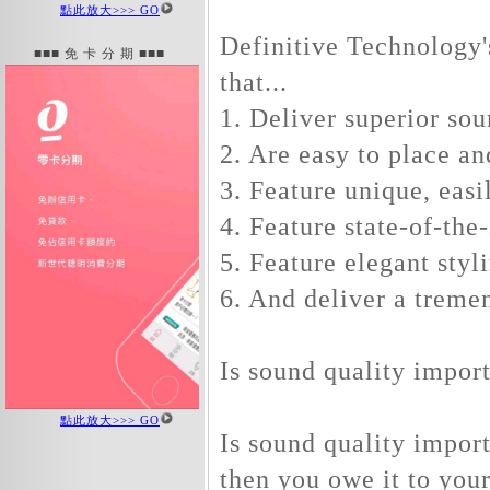
點此放大>>> GO
Definitive Technology'
■■■ 免 卡 分 期 ■■■
that...
1. Deliver superior so
2. Are easy to place an
3. Feature unique, easi
4. Feature state-of-the
5. Feature elegant styl
6. And deliver a treme
Is sound quality import
點此放大>>> GO
Is sound quality importa
then you owe it to your