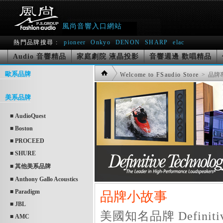
風尚音響入口網站
熱門品牌搜尋 :
pioneer
Onkyo
DENON
SHARP
elac
Audio 音響精品
家庭劇院 液晶投影
音響週邊 歡唱精品
歐系品牌
Welcome to FSaudio Store
> 品牌
美系品牌
■ AudioQuest
■ Boston
■ PROCEED
■ SHURE
■ 其他美系品牌
■ Anthony Gallo Acoustics
■ Paradigm
品牌小故事
■ JBL
美國知名品牌 Definit
■ AMC