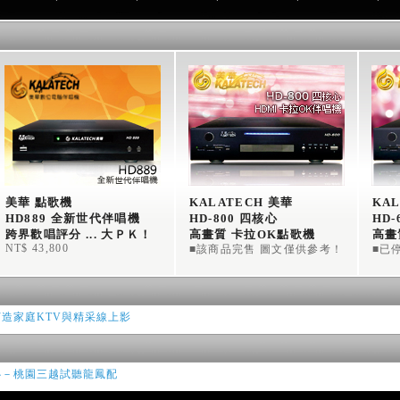
美華 點歌機 
KALATECH 美華
KAL
HD889 全新世代伴唱機
HD-800 四核心
HD-
跨界歡唱評分 ... 大ＰＫ！
高畫質 卡拉OK點歌機
高畫
NT$ 43,800
■該商品完售 圖文僅供參考！
■已
平台 打造家庭KTV與精采線上影
o的心－桃園三越試聽龍鳳配