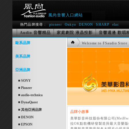
風尚音響入口網站
熱門品牌搜尋 :
pioneer
Onkyo
DENON
SHARP
elac
Audio 音響精品
家庭劇院 液晶投影
音響週邊 歡唱
歐系品牌
Welcome to FSaudio Store
美系品牌
亞洲品牌
■ SONY
■ Pioneer
■ audio-technica
■ DynaQuest
■ 其他亞洲品牌
品牌小故事
■ DENON
美華影音科技股份有限公司(MeiHwa M
拉OK點歌機研發製造與最大音樂版
■ EPSON
美華影音早期是與各大唱片公司共同