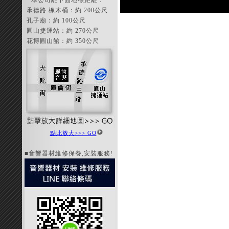
本公司離下面地標距離：
承德路 橡木桶：約 200公尺
孔子廟：約 100公尺
圓山捷運站：約 270公尺
花博圓山館：約 350公尺
點此放大>>> GO
■音響器材維修保養,安裝服務!