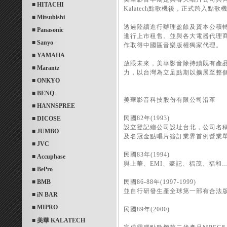
■ HITACHI
Kalatech點歌機後，正式跨入
■ Mitsubishi
透過陸續進行辦理盈餘及資本公積轉增
■ Panasonic
進行上市租售。並與各大電器代理商
■ Sanyo
作取得中國區音樂版權獨家代理。
■ YAMAHA
放眼未來，美華影音除持續既有產
■ Marantz
力，以台灣為立足點期以擴展至整
■ ONKYO
■ BENQ
美華影音科技股份有限公司沿革
■ HANNSPREE
民國82年(1993)
■ DICOSE
設立登記總公司設址台北，公司名
■ JUMBO
及名冠金點唱片簽訂業界首例營業
■ JVC
民國83年(1994)
■ Accuphase
與上華、EMI、豪記、福茂、福和
■ BePro
■ BMB
民國86-88年(1997-1999)
並自行研發生產全球第一部有合法版
■ iN BAR
■ MIPRO
民國89年(2000)
■ 美華 KALATECH