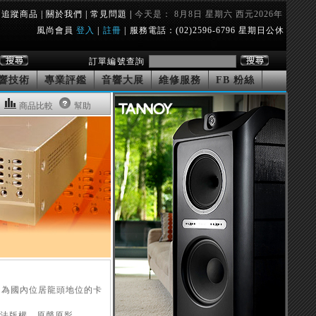
追蹤商品
|
關於我們
|
常見問題
|
今天是： 8月8日 星期六 西元2026年
風尚會員
登入
|
註冊
|
服務電話：(02)2596-6796 星期日公休
訂單編號查詢
響技術
專業評鑑
音響大展
維修服務
FB 粉絲
商品比較
幫助
年11月，為國內位居龍頭地位的卡
合法版權，原聲原影