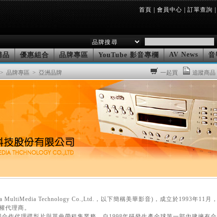
首頁
|
會員中心
|
訂單查詢
|
AV News
精品
優惠組合
品牌專區
YouTube 影音專欄
音
> 品牌專區
> 亞洲品牌
一起買
追蹤商品
ultiMedia Technology Co.,Ltd.，以下簡稱美華影音)，成立於1993
權代理商。
合作代理碟影片與單曲帶租售業務，自1998年研發生產全球第一部內建擁有