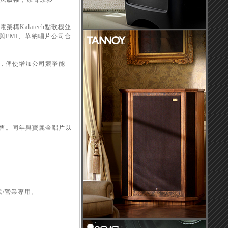
Kalatech點歌機並
EMI、華納唱片公司合
，俾使增加公司競爭能
售。同年與寶麗金唱片以
/營業專用。