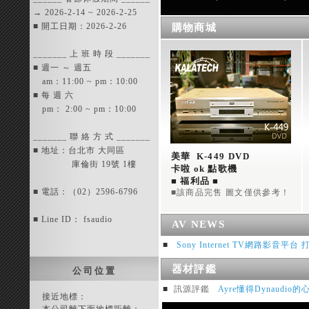
→ 2026-2-14 ~ 2026-2-25
■ 開工日期：2026-2-26
購物商城
_______ 上 班 時 段 _______
■ 週一 ～ 週五
am：11:00 ~ pm：10:00
■ 每 週 六
pm： 2:00 ~ pm：10:00
_______ 聯 絡 方 式 _______
■ 地址：台北市 大同區
美華  K-449 DVD 
庫倫街 19號 1樓
卡啦 ok 點歌機 
■ 福利品 ■ 
■ 電話：（02）2596-6796
■該商品完售 圖文僅供參考！
＊維修專用機：無法啟動，
但外觀機殼，內部機構完
整！
■ Line ID： fsaudio
AV NEWS
■
Sony Internet TV網路影音
器材評鑑
公 司 位 置
■
訊源評鑑
Ayre懂得Dynaudi
接近地標：