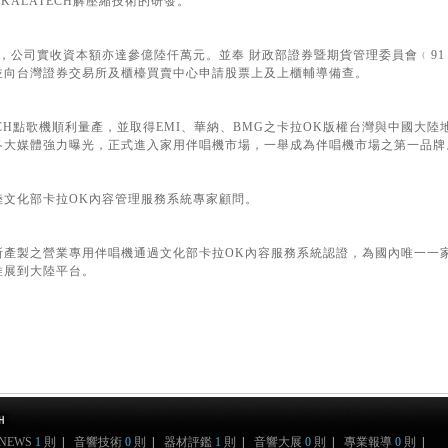
KALATECH解壓縮技術的研發。
歌機，公司實收資本額亦達參億陸仟萬元。並奉 財政部證券暨期貨管理委員會﹙91
並向台灣證券交易所及櫃檯買賣中心申請股票上及上櫃輔導備查。
ECH點歌機順利量產，並取得EMI、華納、BMG之卡拉OK版權台灣與中國大
各大媒體強力曝光，正式進入家用伴唱機市場，一舉成為伴唱機市場之第一品牌
陸文化部卡拉OK內容管理服務系統專家顧問。
所產製之營業專用伴唱機通過文化部卡拉OK內容服務系統認證，為國內唯一一
推展到大陸平台。
 NEWS
1
則
|
音響技術
0
則
|
器材評鑑
1
則
|
音響大展
0
則
|
專業報導
0
則
|