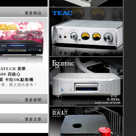
更多商品
ATECH 美華 
600 四核心 
質 卡拉OK點歌機
停產，圖文僅供參考！
更多新聞
更多文章