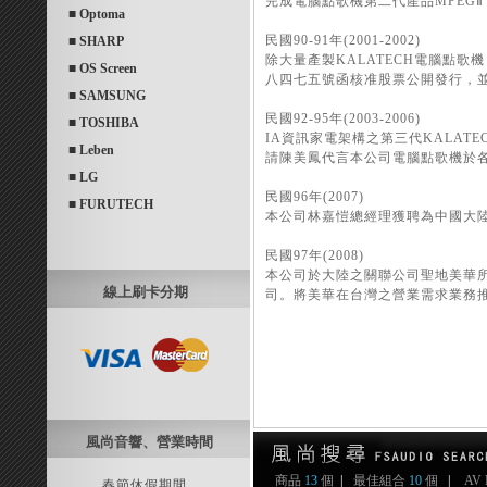
完成電腦點歌機第二代產品MPEGⅡ 
■ Optoma
民國90-91年(2001-2002)
■ SHARP
除大量產製KALATECH電腦點
■ OS Screen
八四七五號函核准股票公開發行，
■ SAMSUNG
民國92-95年(2003-2006)
■ TOSHIBA
IA資訊家電架構之第三代KALAT
■ Leben
請陳美鳳代言本公司電腦點歌機於
■ LG
民國96年(2007)
■ FURUTECH
本公司林嘉愷總經理獲聘為中國大
民國97年(2008)
本公司於大陸之關聯公司聖地美華
線上刷卡分期
司。將美華在台灣之營業需求業務
風尚音響、營業時間
商品
13
個
|
最佳組合
10
個
|
AV
______ 春節休假期間 ______