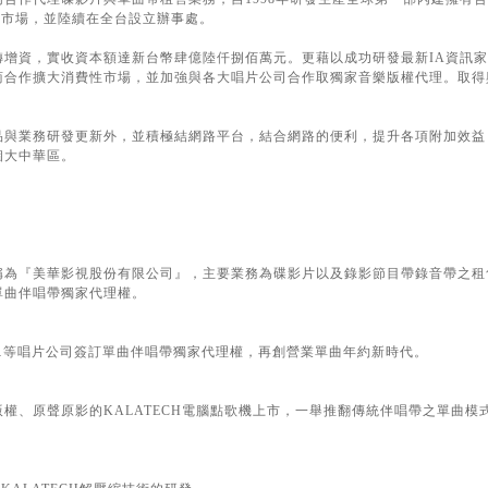
點歌機市場，並陸續在全台設立辦事處。
資，實收資本額達新台幣肆億陸仟捌佰萬元。更藉以成功研發最新IA資訊家電架構
合作擴大消費性市場，並加強與各大唱片公司合作取獨家音樂版權代理。取得與
品與業務研發更新外，並積極結網路平台，結合網路的便利，提升各項附加效益
個大中華區。
稱為『美華影視股份有限公司』，主要業務為碟影片以及錄影節目帶錄音帶之租
單曲伴唱帶獨家代理權。
…等唱片公司簽訂單曲伴唱帶獨家代理權，再創營業單曲年約新時代。
權、原聲原影的KALATECH電腦點歌機上市，一舉推翻傳統伴唱帶之單曲模式