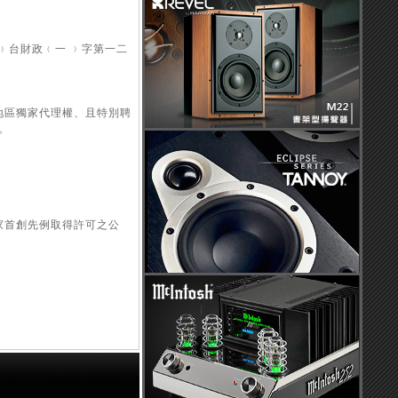
﹚台財政﹙一 ﹚字第一二
陸地區獨家代理權、且特別聘
。
家首創先例取得許可之公