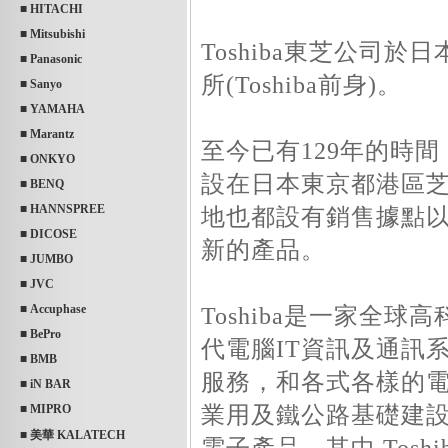
■ HITACHI
■ Mitsubishi
Toshiba東芝公司於日
■ Panasonic
所(Toshiba前身)。
■ Sanyo
■ YAMAHA
■ Marantz
至今已有129年的時
■ ONKYO
設在日本東京都港區芝浦
■ BENQ
■ HANNSPREE
地也都設有銷售據點
■ DICOSE
新的產品。
■ JUMBO
■ JVC
■ Accuphase
Toshiba是一家全
■ BePro
代電腦IT資訊及通訊
■ BMB
服務，和各式各樣的
■ iN BAR
業用及鐵公路基礎建
■ MIPRO
■ 美華 KALATECH
電子產品，其中 Tos