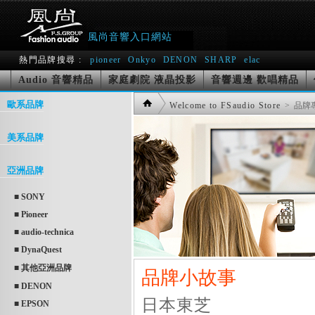
風尚音響入口網站
熱門品牌搜尋 :
pioneer
Onkyo
DENON
SHARP
elac
Audio 音響精品
家庭劇院 液晶投影
音響週邊 歡唱精品
歐系品牌
Welcome to FSaudio Store
> 品牌
美系品牌
亞洲品牌
■ SONY
■ Pioneer
■ audio-technica
■ DynaQuest
■ 其他亞洲品牌
品牌小故事
■ DENON
日本東芝
■ EPSON