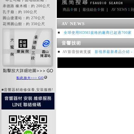
本公司離下面地標距離：
承德路 橡木桶：約 200公尺
商品
0
個
|
最佳組合
0
個
|
AV NEWS
1
孔子廟：約 100公尺
圓山捷運站：約 270公尺
AV NEWS
花博圓山館：約 350公尺
■
全球使用HDMI規格的廠商已超過700家
音響技術
■
AV影音技術支援
影視界最新產品介紹 - 
點此放大>>> GO
■音響器材維修保養,安裝服務!