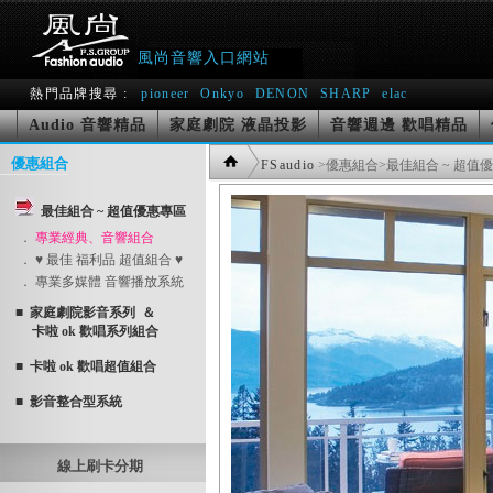
風尚音響入口網站
熱門品牌搜尋 :
pioneer
Onkyo
DENON
SHARP
elac
Audio 音響精品
家庭劇院 液晶投影
音響週邊 歡唱精品
優惠組合
FSaudio
>優惠組合
>最佳組合 ~ 超值
最佳組合 ~ 超值優惠專區
．
專業經典、音響組合
． ♥ 最佳 福利品 超值組合 ♥
． 專業多媒體 音響播放系統
■ 家庭劇院影音系列 ＆
卡啦 ok 歡唱系列組合
■ 卡啦 ok 歡唱超值組合
■ 影音整合型系統
線上刷卡分期