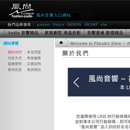
風尚音響入口網站
熱門品牌搜尋 :
pioneer
Onkyo
DENON
SHARP
elac
Audio 音響精品
家庭劇院 液晶投影
音響週邊 歡唱精品
網站導覽
Welcome to FSaudio Store
> 
． 關於我們
． 常見問題
． 付款方式
． 售後服務
． 版權聲明
． 註冊說明
． 發布信息
． 會員簡訊