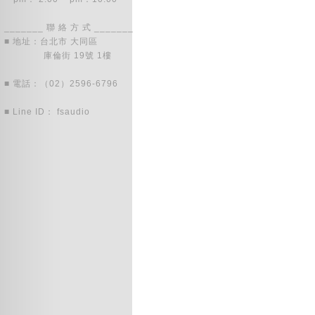
_______ 聯 絡 方 式 _______
■ 地址：台北市 大同區
庫倫街 19號 1樓
■ 電話：（02）2596-6796
■ Line ID： fsaudio