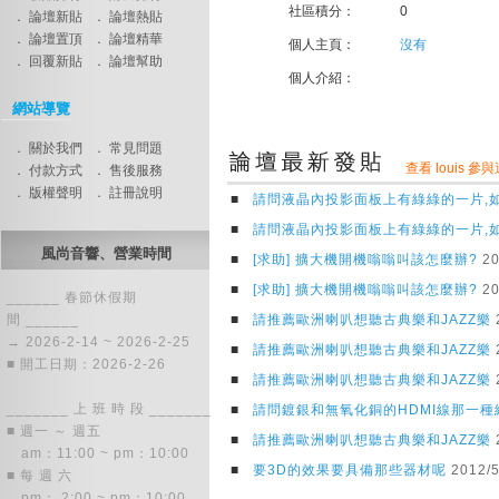
社區積分：
0
． 論壇新貼
． 論壇熱貼
． 論壇置頂
． 論壇精華
個人主頁：
沒有
． 回覆新貼
． 論壇幫助
個人介紹：
網站導覽
． 關於我們
． 常見問題
查看 louis 
． 付款方式
． 售後服務
． 版權聲明
． 註冊說明
■
請問液晶內投影面板上有綠綠的一片,
■
請問液晶內投影面板上有綠綠的一片,
風尚音響、營業時間
■
[求助] 擴大機開機嗡嗡叫該怎麼辦?
20
■
[求助] 擴大機開機嗡嗡叫該怎麼辦?
20
______ 春節休假期
間 ______
■
請推薦歐洲喇叭想聽古典樂和JAZZ樂
→ 2026-2-14 ~ 2026-2-25
■
請推薦歐洲喇叭想聽古典樂和JAZZ樂
■ 開工日期：2026-2-26
■
請推薦歐洲喇叭想聽古典樂和JAZZ樂
_______ 上 班 時 段 _______
■
請問鍍銀和無氧化銅的HDMI線那一種
■ 週一 ～ 週五
■
請推薦歐洲喇叭想聽古典樂和JAZZ樂
am：11:00 ~ pm：10:00
■
要3D的效果要具備那些器材呢
2012/5
■ 每 週 六
pm： 2:00 ~ pm：10:00