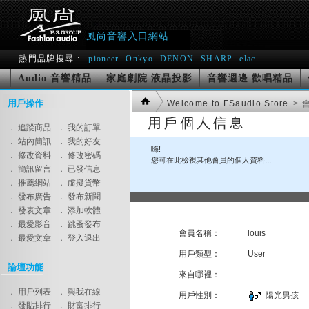
風尚音響入口網站
熱門品牌搜尋 :
pioneer
Onkyo
DENON
SHARP
elac
Audio 音響精品
家庭劇院 液晶投影
音響週邊 歡唱精品
用戶操作
Welcome to FSaudio Store
> 
． 追蹤商品
． 我的訂單
． 站內簡訊
． 我的好友
嗨!
． 修改資料
． 修改密碼
您可在此檢視其他會員的個人資料...
． 簡訊留言
． 已發信息
． 推薦網站
． 虛擬貨幣
． 發布廣告
． 發布新聞
． 發表文章
． 添加軟體
． 最愛影音
． 跳蚤發布
會員名稱：
louis
． 最愛文章
． 登入退出
用戶類型：
User
論壇功能
來自哪裡：
． 用戶列表
． 與我在線
用戶性別：
陽光男孩
． 發貼排行
． 財富排行