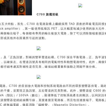
C700 旗艦前級
納出五大特點，首先，C700 在電路架構上繼續採用 TAD 原創的單級電流回授
t feedback amplifier），第一級使用低噪訊 FET，以大幅度地減少使用的放大
具有兩個輸出端子，每個都有專用的輸出級放大電路，除了可以消除隨端連接設
內部或其他外在因素所引起的波動。
聲道」及「正負訊號」對稱的雙單聲道結構。C700 採全平衡電路，正、負半波
致，以確保左、右聲道訊號具有相同的電氣特性和動態電路特性。此外，兩個
，都仔細考慮其對稱性是否完美，確保結構重量和振動之間能平衡分佈。
t」電源電路。C700 的音頻放大電路和控制系統電路由不同的環形變壓器供電，藉
干擾，並實現正負訊號、左右聲道的完美對稱。此外，變壓器從 C600 的4
400VA（類比）/ 100VA（數位），顯著降低了控制系統產生的雜訊，以利於
電源變壓器從繞組線圈引線，直接連接至電路板，而且包括連接端子、電路板
 經無磁電鍍，徹底消除「磁畸變」（Magnetic Distortion）。