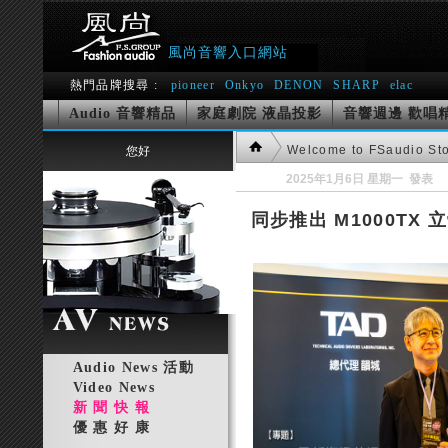
風尚音響入口網站
熱門品牌搜尋 :
pioneer
Onkyo
DENON
SHARP
elac
Audio 音響精品
家庭劇院 液晶投影
音響週邊 歡唱
Welcome to FSaudio St
您好
2025年1月6日 星期一 發表
，
同步推出 M1000TX 
Audio News 活動
Video News
新 聞 快 報
優 惠 好 康