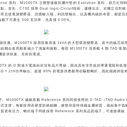
rence 系列，M1000TX 立體聲後級則屬中堅的 Evolution 系列，胡乃元同
點。首先，C700 採用 Dual logic-Circuit技術，建構出左、右獨立且
，而且從電源變壓器、訊號輸入端，到訊號輸出，以及機內線的布置，都是完
負載下可產生 500 瓦功率，失真僅 0.05%。
容量電源供應。M1000TX 採用容量高達 1kVA 的大型環形變壓器，當中的磁芯
合進而顯著減少了洩漏和振動。每部 M1000TX 並搭載 4 顆 TAD 客製
 擴大機提供快速、充裕的電源。
0TX 的 D 類放大電路由於沒有晶片導線，因此具有非常低的導通電阻和低
/ 4Ω × 2ch功率輸出。超過 90% 的電源供應都用在驅動喇叭，因此能維持
1000TX 越級搭載 Reference 系列同樣使用的 S-TAD（TAD Audio In
點式支撐，角錐採用高硬度的鉻鉬鋼，錐墊則是特殊鐵金屬材質，藉由集中負
更有活力。喇叭端子同樣採用 Reference 系列高品質端子，可連接裸線