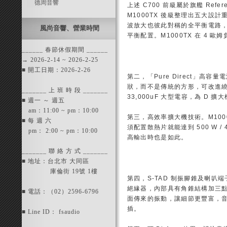
德周音響
上述 C700 前級屬於旗艦 Refe
M1000TX 後級整理出五大設計重
波放大也彼此對稱的全平衡電路
風尚音響、營業時間
平衡配置。M1000TX 在 4 歐姆
______ 春節休假期間 ______
→ 2026-2-14 ~ 2026-2-25
■ 開工日期：2026-2-26
第二，「Pure Direct」高
狀，而不是傳統的方形，可改進繞組耦
_______ 上 班 時 段 _______
33,000uF 大型電容，為 D
■ 週一 ～ 週五
am：11:00 ~ pm：10:00
第三，高效率擴大機技術。M100
■ 每 週 六
須配置散熱片就能達到 500 W 
pm： 2:00 ~ pm：10:00
高輸出時也是如此。
_______ 聯 絡 方 式 _______
■ 地址：台北市 大同區
庫倫街 19號 1樓
第四，S-TAD 制振腳錐及喇叭端子。M
絕緣器，內部具有角錐結構加三
■ 電話：（02）2596-6796
面傳來的振動，讓細節更豐富，音質
插。
■ Line ID： fsaudio