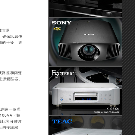
放大器
元件，確保訊息傳
備的干擾，避
號路徑和兩聲
電源變壓器、
此創造一個理
00VA（類
訊噪比和分離度
上的接線端