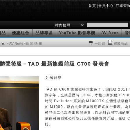
首頁
|
會員中心
|
訂單查
AV News
精品
優惠組合
品牌專區
YouTube 影音專欄
音
ore
> AV News
>新 聞 快 報
一起買
追蹤商品
已被閱讀911次
立體聲後級－TAD 最新旗艦前級 C700 發表會
文‧編輯部
TAD 的 C600 旗艦做得太出色了，因此從 201
到今年，也就是歷時 13 年，才推出新旗艦 C70
時間 Evolution 系列的 M1000TX 立體聲後
的 M1000，藉台北音響展展期正式在台發表。為此
樽谷慎二也親自出席發表會，以示對台灣市場的重
依往例由韻城公司胡乃元擔任解說與介紹，先從 C7
始。