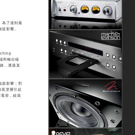
。為了達到最
無從影響。
hing
輸入端和輸出端
電路，透過直
負面影響；對
鎳底塗層引起
膜電容，組裝