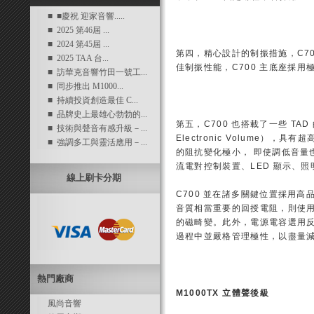
■ ■慶祝 迎家音響.....
■ 2025 第46屆 ...
■ 2024 第45屆 ...
第四，精心設計的制振措施，C7
■ 2025 TAA 台...
佳制振性能，C700 主底座採
■ 訪華克音響竹田一號工...
■ 同步推出 M1000...
■ 持續投資創造最佳 C...
■ 品牌史上最雄心勃勃的...
第五，C700 也搭載了一些 TAD 
■ 技術與聲音有感升級－...
Electronic Volume）
■ 強調多工與靈活應用－...
的阻抗變化極小， 即使調低音量也
流電對控制裝置、LED 顯示、
線上刷卡分期
C700 並在諸多關鍵位置採用
音質相當重要的回授電阻，則使用
的磁畸變。此外，電源電容選用反
過程中並嚴格管理極性，以盡量
熱門廠商
M1000TX 立體聲後級
風尚音響