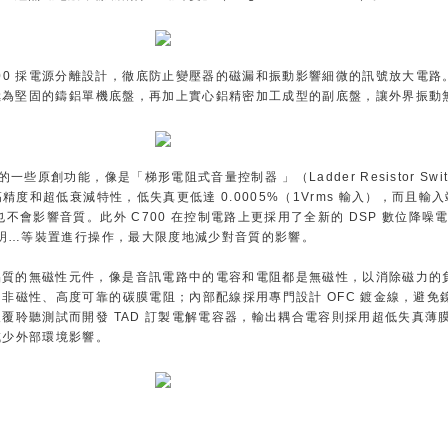
00 採電源分離設計，徹底防止變壓器的磁漏和振動影響細微的訊號放大電路
用極為堅固的鑄鋁單機底盤，再加上實心鋁精密加工成型的副底盤，讓外界振動
的一些原創功能，像是「梯形電阻式音量控制器 」（Ladder Resistor Switc
，具有超高精度和超低衰減特性，低失真更低達 0.0005%（1Vrms 輸入），而且
不會影響音質。此外 C700 在控制電路上更採用了全新的 DSP 數位降噪
照明…等裝置進行操作，最大限度地減少對音質的影響。
高品質的無磁性元件，像是音訊電路中的電容和電阻都是無磁性，以消除磁力的
非磁性、高度可靠的碳膜電阻；內部配線採用專門設計 OFC 鍍金線，避免
覆聆聽測試而開發 TAD 訂製電解電容器，輸出耦合電容則採用超低失真薄
減少外部環境影響。