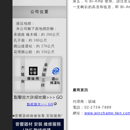
第五，可 Bi-Amp 使用。請
一支喇叭的高音和低音，即 Bi-
公 司 位 置
接近地標：
本公司離下面地標距離：
承德路 橡木桶：約 200公尺
孔子廟：約 100公尺
圓山捷運站：約 270公尺
花博圓山館：約 350公尺
廠商資訊
代理商：韻城
點此放大>>> GO
電話：02-2739-7889
網址：
www.winchamp-twn.com
■音響器材維修保養,安裝服務!