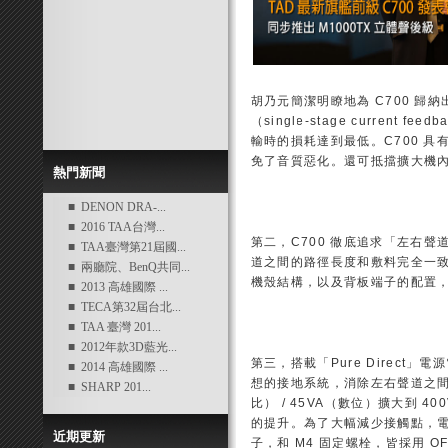
胡乃元簡潔明瞭地為 C700 歸
（single-stage curren
輸時的損耗達到最低。C700 
免了音質惡化。還可抵擋擴大機
熱門新聞
■ DENON DRA-...
■ 2016 TAA台灣...
第二，C700 徹底追求「左右
■ TAA臺灣第21屆國...
道之間的路徑長度和敷料完全一
■ 兩廳院、BenQ共同...
機殼結構，以及背板端子的配置
■ 2013 高雄國際 ...
■ TECA第32屆台北...
■ TAA 臺灣 201...
■ 2012年款3D藍光...
第三，搭載「Pure Direc
■ 2014 高雄國際 ...
想的接地系統，消除左右聲道之間的
■ SHARP 201...
比） / 45VA（數位）擴大到 
的提升。為了大幅減少接觸點，
近期更新
子，和 M4 固定螺栓，皆採用 OFC