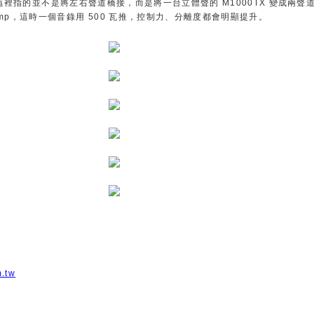
注意這裡指的並不是將左右聲道橋接，而是將一台立體聲的 M1000TX 變成兩聲
Amp，這時一個音錄用 500 瓦推，控制力、分離度都會明顯提升。
.tw