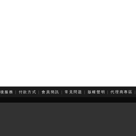
售後服務
|
付款方式
|
會員簡訊
|
常見問題
|
版權聲明
|
代理商專區
版權屬於珈音企業有限公司所有，未經本站同意，請勿擅用文字及圖
ight 珈音企業有限公司 Fashion Audio 風尚音響 All Rights Rese
務電話：(02) 2596-6796 公司地址：台北市 大同區 庫倫街 19號