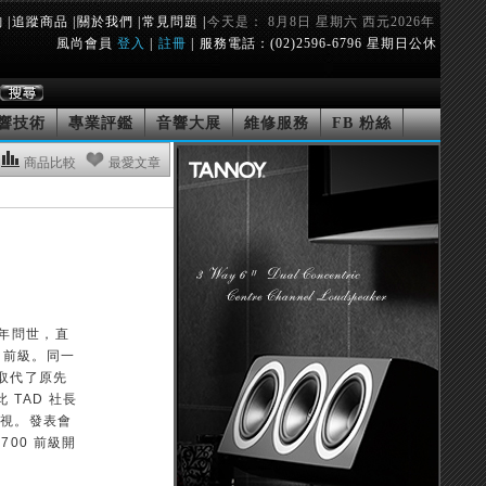
詢
|
追蹤商品
|
關於我們
|
常見問題
|
今天是： 8月8日 星期六 西元2026年
風尚會員
登入
|
註冊
|
服務電話：(02)2596-6796 星期日公休
響技術
專業評鑑
音響大展
維修服務
FB 粉絲
商品比較
最愛文章
1 年問世，直
0 前級。同一
級也取代了原先
 TAD 社長
視。發表會
00 前級開