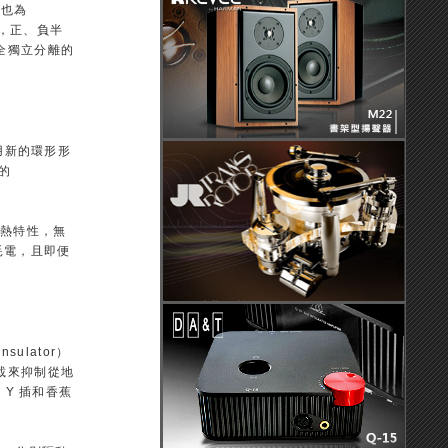
時也為
對稱，正、負半
全獨立分離的
採用新的環形形
的
發熱特性，無
低耗電，且即便
sulator）
載來抑制從地
、Y 插和香蕉