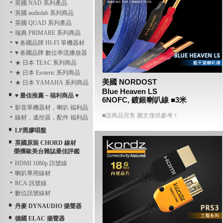
英國 NAD 系列產品
英國 audiolab 系列商品
英國 QUAD 系列產品
瑞典 PRIMARE 系列商品
♥ 各國品牌 HI-FI 單機器材
♥ 各國品牌 數位串流播放器
★ 日本 TEAC 系列商品
★ 日本 Esoteric 系列商品
美國 NORDOST
★ 日本 YAMAHA 系列商品
Blue Heaven LS
♥ 最佳推薦 ~ 福利商品 ♥
6NOFC, 鍍銀喇叭線 ■3米
影音單機器材，喇叭 福利品
■該商品完售 圖文僅供參考！
線材，遙控器，配件 福利品
LP黑膠唱盤
英國原裝 CHORD 線材
榮獲歐美台雜誌最佳評鑑
HDMI 1080p 訊號線
喇叭專用線材
RCA 訊號線
數位訊號線材
丹麥 DYNAUDIO 揚聲器
德國 ELAC 揚聲器