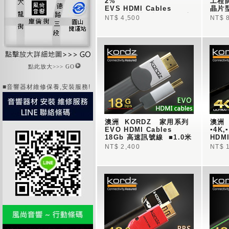
2% 
工程師
EVS HDMI Cables   
晶片型
18Gb 高速訊號線  ■2.0米 
▪五
NT$ 4,500
NT$ 
▪鍍銀線
點此放大>>> GO
■音響器材維修保養,安裝服務!
澳洲  KORDZ   家用系列 
澳洲  
EVO HDMI Cables   
▪4K
18Gb 高速訊號線  ■1.0米
HDM
NT$ 2,400
NT$ 