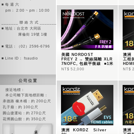
■ 每 週 六
pm： 2:00 ~ pm：10:00
_______ 聯 絡 方 式 _______
■ 地址：台北市 大同區
庫倫街 19號 1樓
■ 電話：（02）2596-6796
美國 NORDOST  
澳洲  
■ Line ID： fsaudio
FREY 2 → 雙絲隔離 XLR 
工程師
7NOFC, 包銀平衡線  ■1米
HDM
▪終
NT$ 52,000
NT$ 
公 司 位 置
接近地標：
本公司離下面地標距離：
承德路 橡木桶：約 200公尺
孔子廟：約 100公尺
圓山捷運站：約 270公尺
花博圓山館：約 350公尺
澳洲  KORDZ   Silver 
澳洲  