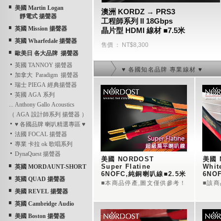
美國 Martin Logan
澳洲 KORDZ → PRS3
靜電式 揚聲器
工程師系列 II 18Gbps
英國 Mission 揚聲器
晶片型 HDMI 線材 ■7.5米
▪五年保固
英國 Wharfedale 揚聲器
售價 ： NT$8,300
歐美日 各大品牌 揚聲器
英國 TANNOY 揚聲器
♥ 各國知名品牌 專業線材 ♥
加拿大 Paradigm 揚聲器
瑞士 PIEGA 經典揚聲器
英國 AGA 系列
... Anthony Gallo Acoustics
（ AGA 設計師系列 揚聲器 ）
♥ 各國品牌 喇叭精選專區 ♥
法國 FOCAL 揚聲器
專業 卡拉 ok 歌唱系列
DynaQuest 揚聲器
美國 NORDOST  
美國 
Super Flatine  
Whit
英國 MORDAUNT-SHORT
6NOFC,純銅喇叭線■2.5米
6NO
英國 QUAD 揚聲器
■本商品停產,圖文僅供參考！
■該
美國 REVEL 揚聲器
英國 Cambridge Audio
美國 Boston 揚聲器