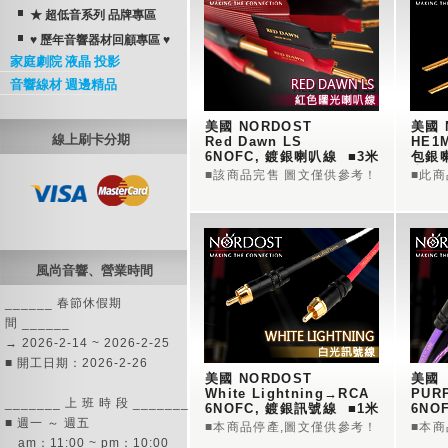
★ 超低音系列 品牌專區
♥ 歷年音響器材回顧專區 ♥
家庭劇院 液晶 投影
音響線材 週邊精品
美國 NORDOST   
美國 
線上刷卡分期
Red Dawn LS  
HE1M
6NOFC, 鍍銀喇叭線  ■3米
包銀喇叭
米
■該商品完售 圖文僅供參考！
■此商
風尚音響、營業時間
______ 春節休假期
間 ______
→ 2026-2-14 ~ 2026-2-25
■ 開工日期：2026-2-26
美國 NORDOST  
美國 
White Lightning→RCA 
_______ 上 班 時 段 _______
6NOFC, 鍍銀訊號線  ■1米
6NO
■ 週一 ～ 週五
■本商品停產,圖文僅供參考！
■本
am：11:00 ~ pm：10:00