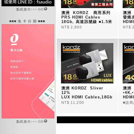
點此放大>>> GO
澳洲  KORDZ   商用系列
澳洲  
PRS HDMI Cables  
發燒友
■■■ 免 卡 分 期 ■■■
18Gb, 高速訊號線 ■1.5米
HDM
NT$ 2,800
NT$ 
澳洲 KORDZ  Sliver 
澳洲  
12% 
▪4K
LUX HDMI Cables,18Gb
HDM
鈀金接頭訊號線  ■1.0米
NT$ 11,200
■該
▪鍍銀線
點此放大>>> GO