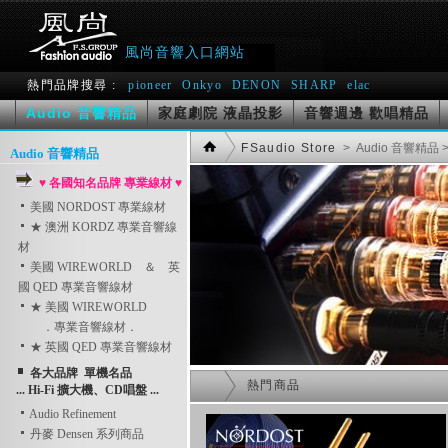
風尚音響入口網站
熱門品牌搜尋 :
pioneer
Onkyo
DENON
SHARP
elac
Audio 音響精品
家庭劇院 液晶投影
音響週邊 歡唱精品
FSaudio Store
> Audio 音響精品
>
Audio 音響精品
♥ 各國知名品牌 專業線材 ♥
美國 NORDOST 專業線材
★ 澳洲 KORDZ 專業音響線
材
美國 WIREＷORLD ＆ 英
國 QED 專業音響線材
★ 美國 WIREＷORLD
．專業音響線材．
★ 英國 QED 專業音響線材
各大品牌 單機名品
熱門商品
... Hi-Fi 擴大機、CD唱盤 ...
Audio Refinement
丹麥 Densen 系列商品