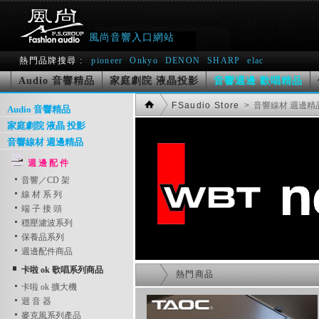
風尚音響入口網站
熱門品牌搜尋 :
pioneer
Onkyo
DENON
SHARP
elac
音響週邊 歡唱精品
Audio 音響精品
家庭劇院 液晶投影
FSaudio Store
> 音響線材 週邊精
Audio 音響精品
家庭劇院 液晶 投影
音響線材 週邊精品
週 邊 配 件
音響／CD 架
線 材 系 列
端 子 接 頭
穩壓濾波系列
保養品系列
週邊配件商品
卡啦 ok 歌唱系列商品
熱門商品
卡啦 ok 擴大機
迴 音 器
麥克風系列產品