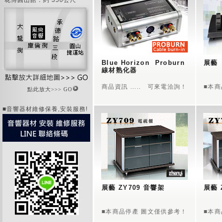
花博圓山館：約 350公尺
Blue Horizon  Proburn  
展藝 
線材熟化器
商品資訊 ..... 可來電洽詢！
■本
點此放大>>> GO
■音響器材維修保養,安裝服務!
展藝 ZY709 音響架
展藝 
■本商品停產 圖文僅供參考！
■本