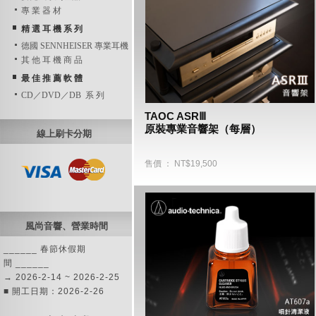
專 業 器 材
精 選 耳 機 系 列
德國 SENNHEISER 專業耳機
其 他 耳 機 商 品
最 佳 推 薦 軟 體
CD／DVD／DB 系 列
TAOC ASRⅢ
原裝專業音響架（每層）
線上刷卡分期
售價 ： NT$19,500
風尚音響、營業時間
______ 春節休假期
間 ______
→ 2026-2-14 ~ 2026-2-25
■ 開工日期：2026-2-26