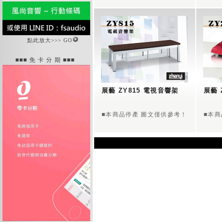
點此放大>>> GO
■■■ 免 卡 分 期 ■■■
展藝 ZY815 電視音響架
展藝 
■本商品停產 圖文僅供參考！
■本