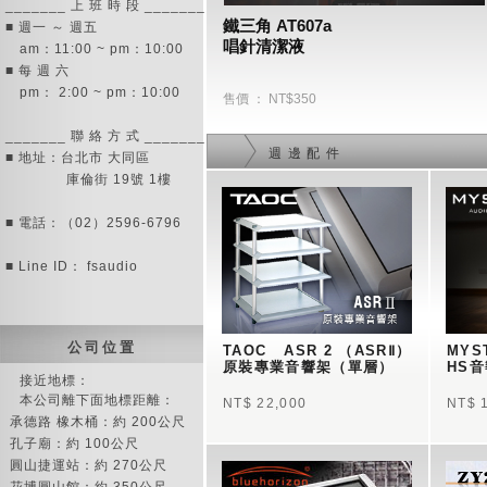
_______ 上 班 時 段 _______
鐵三角 AT607a
■ 週一 ～ 週五
唱針清潔液
am：11:00 ~ pm：10:00
■ 每 週 六
pm： 2:00 ~ pm：10:00
售價 ： NT$350
_______ 聯 絡 方 式 _______
週 邊 配 件
■ 地址：台北市 大同區
庫倫街 19號 1樓
■ 電話：（02）2596-6796
■ Line ID： fsaudio
公 司 位 置
TAOC   ASR 2 （ASRⅡ）     
MYST
原裝專業音響架（單層）
HS
接近地標：
本公司離下面地標距離：
NT$ 22,000
NT$ 
承德路 橡木桶：約 200公尺
孔子廟：約 100公尺
圓山捷運站：約 270公尺