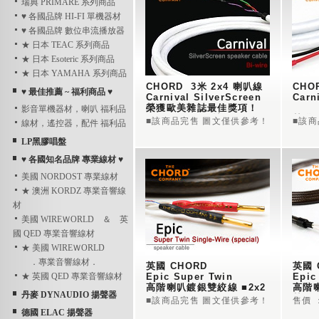
瑞典 PRIMARE 系列商品
♥ 各國品牌 HI-FI 單機器材
♥ 各國品牌 數位串流播放器
★ 日本 TEAC 系列商品
★ 日本 Esoteric 系列商品
★ 日本 YAMAHA 系列商品
CHORD  3米 2x4 喇叭線 
♥ 最佳推薦 ~ 福利商品 ♥
Carnival SilverScreen 
Carni
榮獲歐美雜誌最佳獎項！ 
影音單機器材，喇叭 福利品
（ Bi-wire 線材 ）
榮獲
■該商品完售 圖文僅供參考！
■該
線材，遙控器，配件 福利品
LP黑膠唱盤
♥ 各國知名品牌 專業線材 ♥
美國 NORDOST 專業線材
★ 澳洲 KORDZ 專業音響線
材
美國 WIREＷORLD ＆ 英
國 QED 專業音響線材
★ 美國 WIREＷORLD
．專業音響線材．
英國 CHORD   
英國 
★ 英國 QED 專業音響線材
Epic Super Twin 
Epic
高階喇叭鍍銀雙絞線 ■2x2 
丹麥 DYNAUDIO 揚聲器
3米 
榮獲
■該商品完售 圖文僅供參考！
售價 ：
Single-wire（special）
德國 ELAC 揚聲器