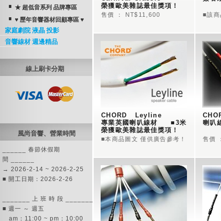
榮獲歐美雜誌最佳獎項！
★ 超低音系列 品牌專區
售價 ： NT$11,600
■該
♥ 歷年音響器材回顧專區 ♥
家庭劇院 液晶 投影
音響線材 週邊精品
線上刷卡分期
CHORD   Leyline
CHOR
專業英國喇叭線材     ■3米
喇叭
榮獲歐美雜誌最佳獎項！
風尚音響、營業時間
■本商品圖文 僅供廣告參考！
售價 ：
______ 春節休假期
間 ______
→ 2026-2-14 ~ 2026-2-25
■ 開工日期：2026-2-26
_______ 上 班 時 段 _______
■ 週一 ～ 週五
am：11:00 ~ pm：10:00