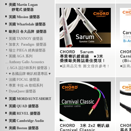
榮獲歐美雜誌最佳獎項！
美國 Martin Logan
靜電式 揚聲器
英國 Mission 揚聲器
英國 Wharfedale 揚聲器
歐美日 各大品牌 揚聲器
英國 TANNOY 揚聲器
加拿大 Paradigm 揚聲器
瑞士 PIEGA 經典揚聲器
CHORD   Sarum
CHO
英國 AGA 系列
專業喇叭鍍銀線   ■3米
Carn
榮獲歐美雜誌最佳獎項！
（Bi
... Anthony Gallo Acoustics
■該商品完售 圖文僅供參考！
■該
（ AGA 設計師系列 揚聲器 ）
♥ 各國品牌 喇叭精選專區 ♥
法國 FOCAL 揚聲器
專業 卡拉 ok 歌唱系列
DynaQuest 揚聲器
英國 MORDAUNT-SHORT
英國 QUAD 揚聲器
美國 REVEL 揚聲器
英國 Cambridge Audio
CHORD   3米 2x2 喇叭線 
CHOR
美國 Boston 揚聲器
Carnival Classic 
簽名