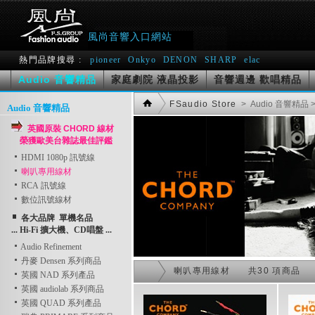
風尚音響入口網站
熱門品牌搜尋 :
pioneer
Onkyo
DENON
SHARP
elac
Audio 音響精品
家庭劇院 液晶投影
音響週邊 歡唱精品
FSaudio Store
> Audio 音響精品
Audio 音響精品
英國原裝 CHORD 線材
榮獲歐美台雜誌最佳評鑑
HDMI 1080p 訊號線
喇叭專用線材
RCA 訊號線
數位訊號線材
各大品牌 單機名品
... Hi-Fi 擴大機、CD唱盤 ...
Audio Refinement
丹麥 Densen 系列商品
喇叭專用線材 共30 項商品
英國 NAD 系列產品
英國 audiolab 系列商品
英國 QUAD 系列產品