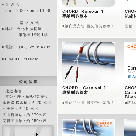
■ 每 週 六
pm： 2:00 ~ pm：10:00
CHORD  Rumour 4 
CHOR
專業喇叭線材 
叭線
_______ 聯 絡 方 式 _______
■該商品完售 圖文僅供參考！
售價 ：
■ 地址：台北市 大同區
庫倫街 19號 1樓
■ 電話：（02）2596-6796
■ Line ID： fsaudio
公 司 位 置
CHORD   Carnival 2 
CHOR
接近地標：
專業喇叭線材
本公司離下面地標距離：
Bi-
承德路 橡木桶：約 200公尺
■該商品完售 圖文僅供參考！
■該
孔子廟：約 100公尺
圓山捷運站：約 270公尺
花博圓山館：約 350公尺