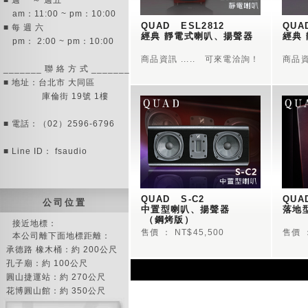
■ 週一 ～ 週五
am：11:00 ~ pm：10:00
QUAD   ESL2812 
QUAD
■ 每 週 六
經典 靜電式喇叭、揚聲器
經典
pm： 2:00 ~ pm：10:00
商品資訊 ..... 可來電洽詢！
商品資
_______ 聯 絡 方 式 _______
■ 地址：台北市 大同區
庫倫街 19號 1樓
■ 電話：（02）2596-6796
■ Line ID： fsaudio
QUAD   S-C2  
QUAD
公 司 位 置
中置型喇叭、揚聲器
落地
 （鋼烤版）
接近地標：
售價 ： NT$45,500
售價 ：
本公司離下面地標距離：
承德路 橡木桶：約 200公尺
孔子廟：約 100公尺
圓山捷運站：約 270公尺
花博圓山館：約 350公尺