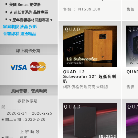
美國 Boston 揚聲器
售價 ： NT$39,100
售價 ：
★ 超低音系列 品牌專區
♥ 歷年音響器材回顧專區 ♥
家庭劇院 液晶 投影
音響線材 週邊精品
線上刷卡分期
QUAD  L2  
QUAD
Subwoofer 12” 超低音喇
叭 
網路價格代理商尚未確認
售價 ：
風尚音響、營業時間
______ 春節休假期
間 ______
→ 2026-2-14 ~ 2026-2-25
■ 開工日期：2026-2-26
_______ 上 班 時 段 _______