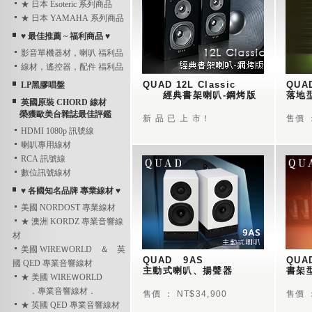
★ 日本 Esoteric 系列商品
★ 日本 YAMAHA 系列商品
♥ 最佳推薦 ~ 福利商品 ♥
影音單機器材，喇叭 福利品
線材，遙控器，配件 福利品
QUAD 12L Classic
QUAD
LP黑膠唱盤
　　經典書架喇叭-鋼烤版
落地
英國原裝 CHORD 線材
榮獲歐美台雜誌最佳評鑑
新 品 已 上 市！
售價 ：
HDMI 1080p 訊號線
喇叭專用線材
RCA 訊號線
數位訊號線材
♥ 各國知名品牌 專業線材 ♥
美國 NORDOST 專業線材
★ 澳洲 KORDZ 專業音響線
材
美國 WIREＷORLD ＆ 英
QUAD   9AS  
QUAD
國 QED 專業音響線材
主動式喇叭、揚聲器
書架
★ 美國 WIREＷORLD
．專業音響線材．
售價 ： NT$34,900
售價 ：
★ 英國 QED 專業音響線材