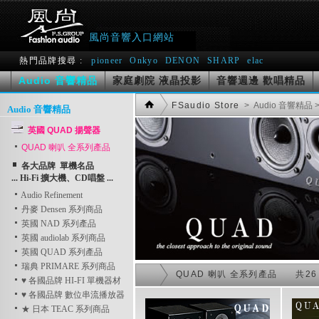
風尚音響入口網站
熱門品牌搜尋 :
pioneer
Onkyo
DENON
SHARP
elac
Audio 音響精品
家庭劇院 液晶投影
音響週邊 歡唱精品
FSaudio Store
> Audio 音響精品
>
Audio 音響精品
英國 QUAD 揚聲器
QUAD 喇叭 全系列產品
各大品牌 單機名品
... Hi-Fi 擴大機、CD唱盤 ...
Audio Refinement
丹麥 Densen 系列商品
英國 NAD 系列產品
英國 audiolab 系列商品
英國 QUAD 系列產品
瑞典 PRIMARE 系列商品
QUAD 喇叭 全系列產品 共26
♥ 各國品牌 HI-FI 單機器材
♥ 各國品牌 數位串流播放器
★ 日本 TEAC 系列商品