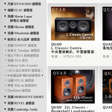
丹麥 DYNAUDIO 揚聲器
德國 ELAC 揚聲器
美國 Martin Logan
靜電式 揚聲器
英國 Mission 揚聲器
英國 Wharfedale 揚聲器
歐美日 各大品牌 揚聲器
QUAD   
QUAD
英國 TANNOY 揚聲器
L Classic Centre 
落地
加拿大 Paradigm 揚聲器
中央聲道喇叭、中置揚聲器
瑞士 PIEGA 經典揚聲器
售價 ： NT$24,000
售價 ：
英國 AGA 系列
... Anthony Gallo Acoustics
（ AGA 設計師系列 揚聲器 ）
♥ 各國品牌 喇叭精選專區 ♥
法國 FOCAL 揚聲器
專業 卡拉 ok 歌唱系列
DynaQuest 揚聲器
英國 MORDAUNT-SHORT
美國 REVEL 揚聲器
QUAD  11L Classic - 
QUAD
英國 Cambridge Audio
Bookshelf Loudspeaker