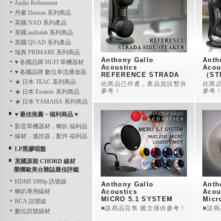
Audio Refinement
丹麥 Densen 系列商品
英國 NAD 系列產品
英國 audiolab 系列商品
英國 QUAD 系列產品
瑞典 PRIMARE 系列商品
Anthony Gallo 
Anth
♥ 各國品牌 HI-FI 單機器材
Acoustics
Acou
♥ 各國品牌 數位串流播放器
REFERENCE STRADA 
（ST
★ 日本 TEAC 系列商品
SIDE SPEAKER
STA
此商品已停產，產品資訊暫供
此商
~ AGA 側面揚聲器 
~ A
參考！
參考
★ 日本 Esoteric 系列商品
★ 日本 YAMAHA 系列商品
♥ 最佳推薦 ~ 福利商品 ♥
影音單機器材，喇叭 福利品
線材，遙控器，配件 福利品
LP黑膠唱盤
英國原裝 CHORD 線材
榮獲歐美台雜誌最佳評鑑
HDMI 1080p 訊號線
Anthony Gallo 
Anth
喇叭專用線材
Acoustics
Acou
MICRO 5.1 SYSTEM
Micro
RCA 訊號線
~ AGA 衛星小喇叭
steel
■該商品完售 圖文僅供參考！
■該
數位訊號線材
~ A