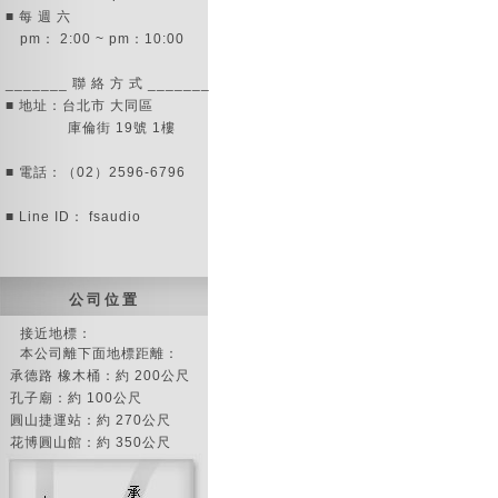
■ 每 週 六
pm： 2:00 ~ pm：10:00
_______ 聯 絡 方 式 _______
■ 地址：台北市 大同區
庫倫街 19號 1樓
■ 電話：（02）2596-6796
■ Line ID： fsaudio
公 司 位 置
接近地標：
本公司離下面地標距離：
承德路 橡木桶：約 200公尺
孔子廟：約 100公尺
圓山捷運站：約 270公尺
花博圓山館：約 350公尺