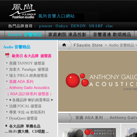
風尚音響入口網站
熱門品牌搜尋 :
pioneer
Onkyo
DENON
SHARP
elac
Audio 音響精品
家庭劇院 液晶投影
音響週邊 歡唱精品
FSaudio Store
> Audio 音響精品
Audio 音響精品
歐美日 各大品牌 揚聲器
英國 TANNOY 揚聲器
加拿大 Paradigm 揚聲器
瑞士 PIEGA 經典揚聲器
英國 AGA 系列
... Anthony Gallo Acoustics
（ AGA 設計師系列 揚聲器 ）
♥ 各國品牌 喇叭精選專區 ♥
法國 FOCAL 揚聲器
專業 卡拉 ok 歌唱系列
英國 AGA 系列 ... Anthony 
DynaQuest 揚聲器
各大品牌 單機名品
... Hi-Fi 擴大機、CD唱盤 ...