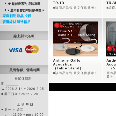
TR-1D
TR-3
★ 超低音系列 品牌專區
~ AGA 超低音
~ A
■該商品完售 圖文僅供參考！
■該
♥ 歷年音響器材回顧專區 ♥
家庭劇院 液晶 投影
音響線材 週邊精品
線上刷卡分期
Anthony Gallo 
Anth
Acoustics 
Acou
（Table Stand）
  （STRADA WALL 
風尚音響、營業時間
~ AGA 桌上型 喇叭腳架
MOU
■該商品完售 圖文僅供參考！
此商
~ A
參考
______ 春節休假期
間 ______
→ 2026-2-14 ~ 2026-2-25
■ 開工日期：2026-2-26
_______ 上 班 時 段 _______
■ 週一 ～ 週五
am：11:00 ~ pm：10:00