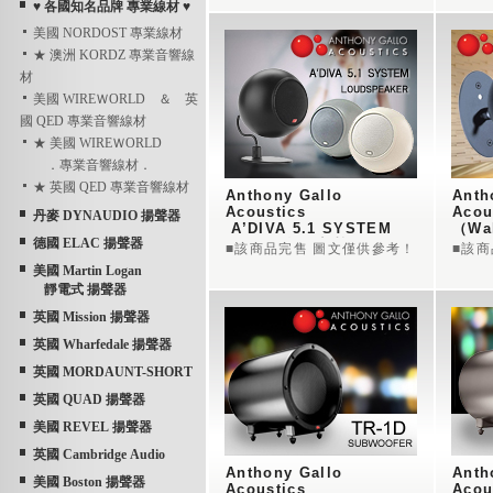
♥ 各國知名品牌 專業線材 ♥
美國 NORDOST 專業線材
★ 澳洲 KORDZ 專業音響線
材
美國 WIREＷORLD ＆ 英
國 QED 專業音響線材
★ 美國 WIREＷORLD
．專業音響線材．
★ 英國 QED 專業音響線材
Anthony Gallo 
Anth
Acoustics
Acou
丹麥 DYNAUDIO 揚聲器
 A’DIVA 5.1 SYSTEM
（Wa
德國 ELAC 揚聲器
~ AGA 衛星小喇叭
~ A
■該商品完售 圖文僅供參考！
■該
美國 Martin Logan
靜電式 揚聲器
英國 Mission 揚聲器
英國 Wharfedale 揚聲器
英國 MORDAUNT-SHORT
英國 QUAD 揚聲器
美國 REVEL 揚聲器
英國 Cambridge Audio
Anthony Gallo 
Anth
美國 Boston 揚聲器
Acoustics
Acou