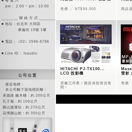
■ 每 週 六
pm： 2:00 ~ pm：10:00
售價 ： NT$99,000
商品資
_______ 聯 絡 方 式 _______
■ 地址：台北市 大同區
庫倫街 19號 1樓
■ 電話：（02）2596-6796
■ Line ID： fsaudio
HITACHI PJ-TX100...  
Maxe
LCD 投影機
雷射
公 司 位 置
原廠已停產！圖資保留僅供查
售價 ：
接近地標：
閱！
本公司離下面地標距離：
承德路 橡木桶：約 200公尺
孔子廟：約 100公尺
圓山捷運站：約 270公尺
花博圓山館：約 350公尺