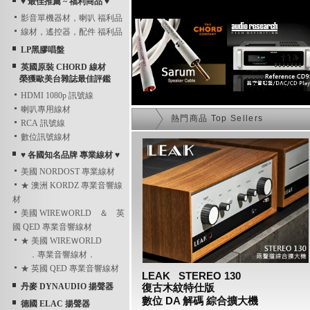
♥ 最佳推薦 ~ 福利商品 ♥
影音單機器材，喇叭 福利品
線材，遙控器，配件 福利品
LP黑膠唱盤
英國原裝 CHORD 線材
榮獲歐美台雜誌最佳評鑑
HDMI 1080p 訊號線
喇叭專用線材
熱門商品 Top Sellers
RCA 訊號線
數位訊號線材
♥ 各國知名品牌 專業線材 ♥
美國 NORDOST 專業線材
★ 澳洲 KORDZ 專業音響線
材
美國 WIREＷORLD ＆ 英
國 QED 專業音響線材
★ 美國 WIREＷORLD
．專業音響線材．
★ 英國 QED 專業音響線材
LEAK   STEREO 130 
丹麥 DYNAUDIO 揚聲器
復古木紋特仕版 
數位 DA 解碼 綜合擴大機 
德國 ELAC 揚聲器