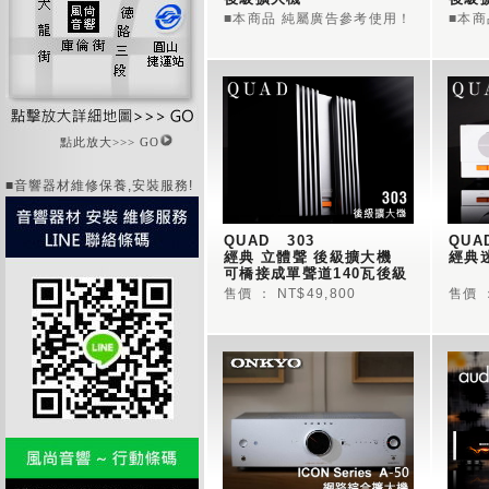
■本商品 純屬廣告參考使用！
■本
點此放大>>> GO
■音響器材維修保養,安裝服務!
QUAD   303   
QUAD
經典 立體聲 後級擴大機
經典
可橋接成單聲道140瓦後級 
售價 ： NT$49,800
售價 ：