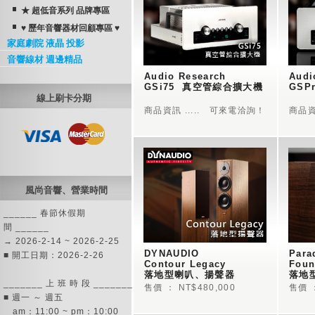
★ 超低音系列 品牌專區
♥ 歷年音響器材回顧專區 ♥
家庭劇院 液晶 投影
音響線材 週邊精品
Audio Research  
Audi
GSi75  真空管綜合擴大機 
線上刷卡分期
商品資訊 ..... 可來電洽詢！
商品資
風尚音響、營業時間
______ 春節休假期
間 ______
→ 2026-2-14 ~ 2026-2-25
DYNAUDIO   
Para
■ 開工日期：2026-2-26
Contour Legacy     
Foun
落地型喇叭、揚聲器 
落地
_______ 上 班 時 段 _______
售價 ： NT$480,000
售價 ：
■ 週一 ～ 週五
am：11:00 ~ pm：10:00