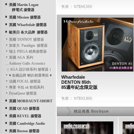
美國 Martin Logan
售價 ： NT$48,500
靜電式 揚聲器
英國 Mission 揚聲器
英國 Wharfedale 揚聲器
歐美日 各大品牌 揚聲器
英國 TANNOY 揚聲器
加拿大 Paradigm 揚聲器
瑞士 PIEGA 經典揚聲器
英國 AGA 系列
... Anthony Gallo Acoustics
（ AGA 設計師系列 揚聲器 ）
♥ 各國品牌 喇叭精選專區 ♥
Wharfedale  
法國 FOCAL 揚聲器
DENTON 85th   
85週年紀念限定版
專業 卡拉 ok 歌唱系列
DynaQuest 揚聲器
售價 ： NT$33,900
英國 MORDAUNT-SHORT
英國 QUAD 揚聲器
精品推薦 Boutique
美國 REVEL 揚聲器
英國 Cambridge Audio
美國 Boston 揚聲器