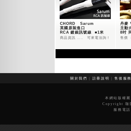
CHORD   Sarum 
丹麥 V
英國原裝進口 
主動
RCA 鍍銀訊號線  ■1米
8吋
商品資訊 ..... 可來電洽詢！
售價 ：
關於我們
|
註冊說明
|
售後服
本網站版權屬
Copyright 
服務電話：