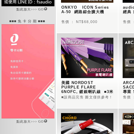
ONKYO   ICON Series 
audi
點此放大>>> GO
A-50  網路綜合擴大機
經典
■■■ 免 卡 分 期 ■■■
售價 ： NT$68,000
售價 ：
美國 NORDOST  
ARCA
PURPLE FLARE  
SACD
6NOFC, 鍍銀喇叭線  ■3米
專業 
■該商品完售 圖文僅供參考！
售價 ：
點此放大>>> GO