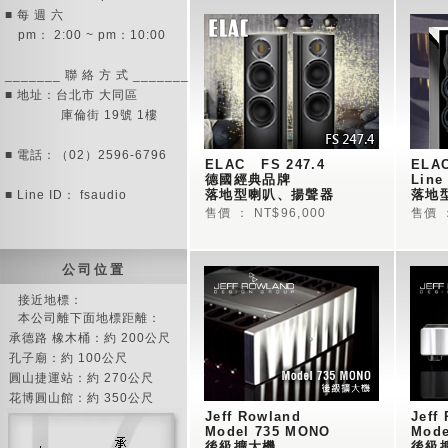
■ 每 週 六
pm： 2:00 ~ pm：10:00
_______ 聯 絡 方 式 _______
■ 地址：台北市 大同區
庫倫街 19號 1樓
■ 電話：（02）2596-6796
ELAC   FS 247.4
ELAC
德國經典品牌
Line
落地型喇叭、揚聲器 
落地
■ Line ID： fsaudio
→ FS247.4
→ FS
售價 ： NT$96,000
售價 ：
公 司 位 置
接近地標：
本公司離下面地標距離：
承德路 橡木桶：約 200公尺
孔子廟：約 100公尺
圓山捷運站：約 270公尺
花博圓山館：約 350公尺
Jeff Rowland   
Jeff
Model 735 MONO   
Mode
後級擴大機   
後級擴