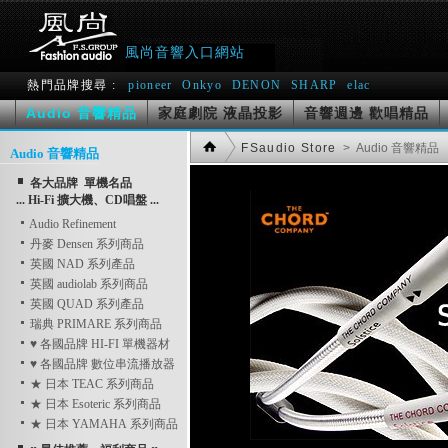
風尚音響入口網站
熱門品牌搜尋 :
pioneer
Onkyo
DENON
SHARP
elac
Audio 音響精品
家庭劇院 液晶投影
音響週邊 歡唱精品
FSaudio Store
> Audio 音響精品
Audio 音響精品
各大品牌 單機名品
... Hi-Fi 擴大機、CD唱盤 ...
Audio Refinement
丹麥 Densen 系列商品
英國 NAD 系列產品
英國 audiolab 系列商品
英國 QUAD 系列產品
瑞典 PRIMARE 系列商品
♥ 各國品牌 HI-FI 單機器材
♥ 各國品牌 數位串流播放器
★ 日本 TEAC 系列商品
★ 日本 Esoteric 系列商品
★ 日本 YAMAHA 系列商品