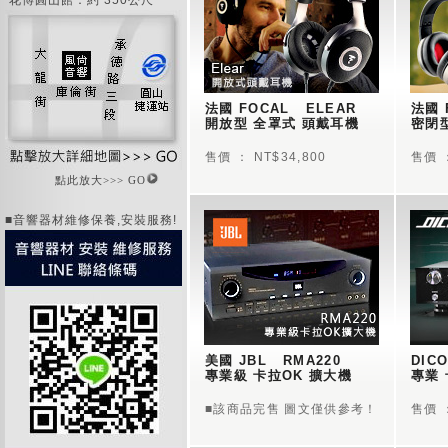
花博圓山館：約 350公尺
法國 FOCAL   ELEAR  
法國 F
開放型 全罩式 頭戴耳機
密閉
售價 ： NT$34,800
售價 ：
點此放大>>> GO
■音響器材維修保養,安裝服務!
美國 JBL   RMA220  
DICO
專業級 卡拉OK 擴大機
專業 
■該商品完售 圖文僅供參考！
售價 ：