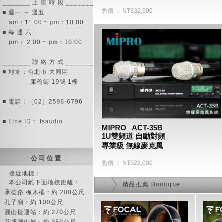
_______ 上 班 時 段 _______
售價 ： NT$32,500
■ 週一 ～ 週五
am：11:00 ~ pm：10:00
■ 每 週 六
pm： 2:00 ~ pm：10:00
_______ 聯 絡 方 式 _______
■ 地址：台北市 大同區
庫倫街 19號 1樓
■ 電話：（02）2596-6796
■ Line ID： fsaudio
MIPRO   ACT-35B 
1U雙頻道 自動對頻 
專業級 無線麥克風
公 司 位 置
售價 ： NT$22,000
接近地標：
本公司離下面地標距離：
精品推薦 Boutique
承德路 橡木桶：約 200公尺
孔子廟：約 100公尺
圓山捷運站：約 270公尺