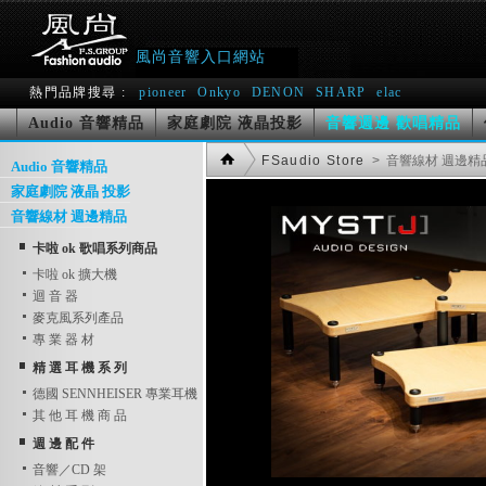
風尚音響入口網站
熱門品牌搜尋 :
pioneer
Onkyo
DENON
SHARP
elac
音響週邊 歡唱精品
Audio 音響精品
家庭劇院 液晶投影
FSaudio Store
> 音響線材 週邊精
Audio 音響精品
家庭劇院 液晶 投影
音響線材 週邊精品
卡啦 ok 歌唱系列商品
卡啦 ok 擴大機
迴 音 器
麥克風系列產品
專 業 器 材
精 選 耳 機 系 列
德國 SENNHEISER 專業耳機
其 他 耳 機 商 品
週 邊 配 件
音響／CD 架