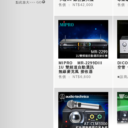
點此放大>>> GO
售價 ： NT$42,000
售價 ：
MIPRO   MR-2299DIII  
DICO
1U 雙頻道自動選訊
空管 
無線麥克風 接收器
售價 ： NT$6,800
■該