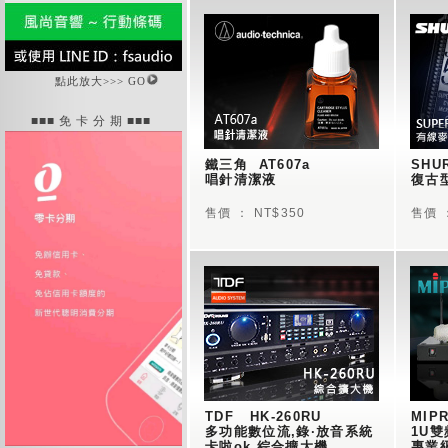
點此放大>>> GO
■■■ 免 卡 分 期 ■■■
鐵三角  AT607a 
SHUR
唱針清潔液
復古
售價 ： NT$350
售價 ：
TDF   HK-260RU 
MIPR
多功能數位流,錄·放音系統
1U雙
卡啦ok 綜合擴大機
專業