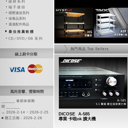
線 材 系 列
端 子 接 頭
穩壓濾波系列
保養品系列
週邊配件商品
最 佳 推 薦 軟 體
CD／DVD／DB 系 列
熱門商品 Top Sellers
線上刷卡分期
風尚音響、營業時間
______ 春節休假期
間 ______
→ 2026-2-14 ~ 2026-2-25
DICOSE   A-585 
■ 開工日期：2026-2-26
專業 卡啦ok 擴大機