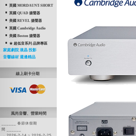
英國 MORDAUNT-SHORT
英國 QUAD 揚聲器
美國 REVEL 揚聲器
英國 Cambridge Audio
美國 Boston 揚聲器
★ 超低音系列 品牌專區
家庭劇院 液晶 投影
音響線材 週邊精品
線上刷卡分期
風尚音響、營業時間
______ 春節休假期
間 ______
→ 2026-2-14 ~ 2026-2-25