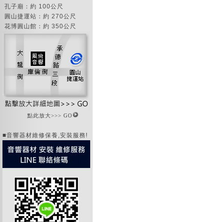
孔子廟：約 100公尺
圓山捷運站：約 270公尺
花博圓山館：約 350公尺
點此放大>>> GO
■音響器材維修保養,安裝服務!