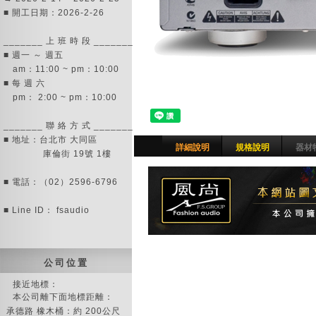
■ 開工日期：2026-2-26
_______ 上 班 時 段 _______
■ 週一 ～ 週五
am：11:00 ~ pm：10:00
■ 每 週 六
pm： 2:00 ~ pm：10:00
_______ 聯 絡 方 式 _______
■ 地址：台北市 大同區
詳細說明
規格說明
器材
庫倫街 19號 1樓
■ 電話：（02）2596-6796
■ Line ID： fsaudio
公 司 位 置
接近地標：
本公司離下面地標距離：
承德路 橡木桶：約 200公尺