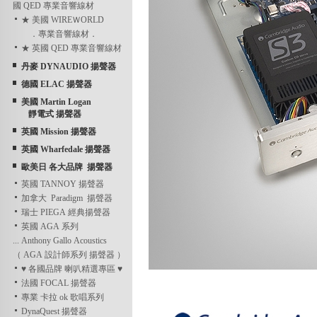
國 QED 專業音響線材
★ 美國 WIREＷORLD
．專業音響線材．
★ 英國 QED 專業音響線材
丹麥 DYNAUDIO 揚聲器
德國 ELAC 揚聲器
美國 Martin Logan
靜電式 揚聲器
英國 Mission 揚聲器
英國 Wharfedale 揚聲器
歐美日 各大品牌 揚聲器
英國 TANNOY 揚聲器
加拿大 Paradigm 揚聲器
瑞士 PIEGA 經典揚聲器
英國 AGA 系列
... Anthony Gallo Acoustics
（ AGA 設計師系列 揚聲器 ）
♥ 各國品牌 喇叭精選專區 ♥
法國 FOCAL 揚聲器
專業 卡拉 ok 歌唱系列
DynaQuest 揚聲器