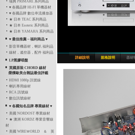
瑞典 PRIMARE 系列商品
♥ 各國品牌 HI-FI 單機器材
♥ 各國品牌 數位串流播放器
★ 日本 TEAC 系列商品
★ 日本 Esoteric 系列商品
★ 日本 YAMAHA 系列商品
♥ 最佳推薦 ~ 福利商品 ♥
影音單機器材，喇叭 福利品
線材，遙控器，配件 福利品
詳細說明
規格說明
器材
LP黑膠唱盤
英國原裝 CHORD 線材
榮獲歐美台雜誌最佳評鑑
HDMI 1080p 訊號線
喇叭專用線材
RCA 訊號線
數位訊號線材
♥ 各國知名品牌 專業線材 ♥
美國 NORDOST 專業線材
★ 澳洲 KORDZ 專業音響線
材
美國 WIREＷORLD ＆ 英