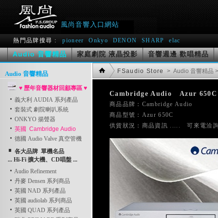
風尚音響入口網站
熱門品牌搜尋 :
pioneer
Onkyo
DENON
SHARP
elac
Audio 音響精品
家庭劇院 液晶投影
音響週邊 歡唱精品
FSaudio Store
> Audio 音響精品
Audio 音響精品
♥ 歷年音響器材回顧專區 ♥
Cambridge Audio   Azur 650C
義大利 AUDIA 系列產品

商品品牌：Cambridge Audio    
套裝式 劇院喇叭系統
商品型號：Azur 650C
ONKYO 揚聲器
英國 Cambridge Audio
德國 Audio Valve 真空管機
各大品牌 單機名品
... Hi-Fi 擴大機、CD唱盤 ...
Audio Refinement
丹麥 Densen 系列商品
英國 NAD 系列產品
英國 audiolab 系列商品
英國 QUAD 系列產品