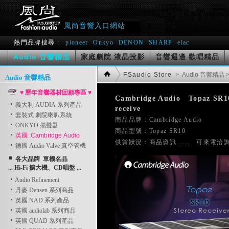
風尚音響入口網站
熱門品牌搜尋 :
pioneer
Onkyo
DENON
SHARP
elac
Audio 音響精品
家庭劇院 液晶投影
音響週邊 歡唱精品
FSaudio Store
> Audio 音響精品
Audio 音響精品
♥ 歷年音響器材回顧專區 ♥
Cambridge Audio   Topaz SR10 
義大利 AUDIA 系列產品
receive
套裝式 劇院喇叭系統

商品品牌：Cambridge Audio    
ONKYO 揚聲器
商品型號：Topaz SR10
英國 Cambridge Audio
德國 Audio Valve 真空管機
各大品牌 單機名品
... Hi-Fi 擴大機、CD唱盤 ...
Audio Refinement
丹麥 Densen 系列商品
英國 NAD 系列產品
英國 audiolab 系列商品
英國 QUAD 系列產品