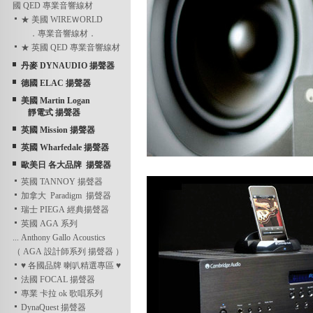
國 QED 專業音響線材
★ 美國 WIREＷORLD
．專業音響線材．
★ 英國 QED 專業音響線材
丹麥 DYNAUDIO 揚聲器
德國 ELAC 揚聲器
美國 Martin Logan
靜電式 揚聲器
英國 Mission 揚聲器
英國 Wharfedale 揚聲器
歐美日 各大品牌 揚聲器
英國 TANNOY 揚聲器
加拿大 Paradigm 揚聲器
瑞士 PIEGA 經典揚聲器
英國 AGA 系列
... Anthony Gallo Acoustics
（ AGA 設計師系列 揚聲器 ）
♥ 各國品牌 喇叭精選專區 ♥
法國 FOCAL 揚聲器
專業 卡拉 ok 歌唱系列
DynaQuest 揚聲器