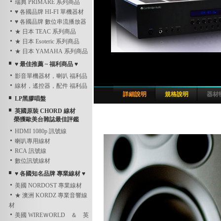
瑞典 PRIMARE 系列商品
♥ 各國品牌 HI-FI 單機器材
♥ 各國品牌 數位串流播放器
★ 日本 TEAC 系列商品
★ 日本 Esoteric 系列商品
★ 日本 YAMAHA 系列商品
♥ 最佳推薦 ~ 福利商品 ♥
影音單機器材，喇叭 福利品
線材，遙控器，配件 福利品
詳細說明
規格說明
器材
LP黑膠唱盤
英國原裝 CHORD 線材
榮獲歐美台雜誌最佳評鑑
HDMI 1080p 訊號線
喇叭專用線材
RCA 訊號線
數位訊號線材
♥ 各國知名品牌 專業線材 ♥
美國 NORDOST 專業線材
★ 澳洲 KORDZ 專業音響線
材
美國 WIREＷORLD ＆ 英