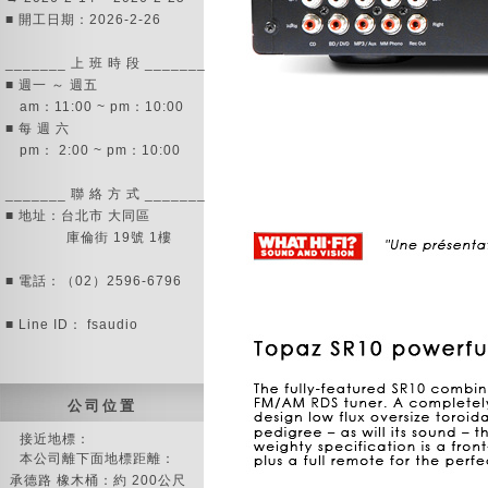
■ 開工日期：2026-2-26
_______ 上 班 時 段 _______
■ 週一 ～ 週五
am：11:00 ~ pm：10:00
■ 每 週 六
pm： 2:00 ~ pm：10:00
_______ 聯 絡 方 式 _______
■ 地址：台北市 大同區
庫倫街 19號 1樓
■ 電話：（02）2596-6796
■ Line ID： fsaudio
公 司 位 置
接近地標：
本公司離下面地標距離：
承德路 橡木桶：約 200公尺