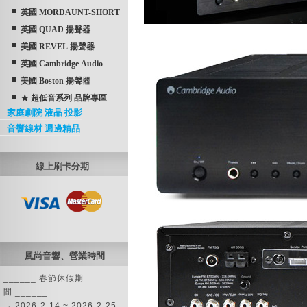
英國 MORDAUNT-SHORT
英國 QUAD 揚聲器
美國 REVEL 揚聲器
英國 Cambridge Audio
美國 Boston 揚聲器
★ 超低音系列 品牌專區
家庭劇院 液晶 投影
音響線材 週邊精品
線上刷卡分期
風尚音響、營業時間
______ 春節休假期
間 ______
→ 2026-2-14 ~ 2026-2-25