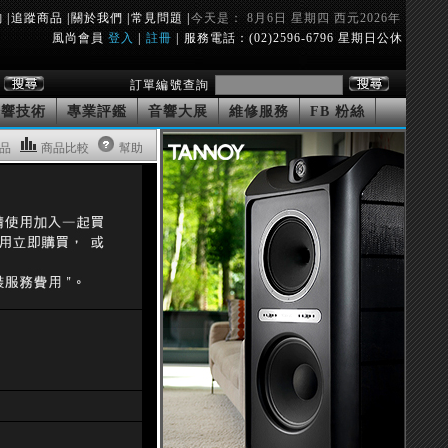
詢
|
追蹤商品
|
關於我們
|
常見問題
|
今天是： 8月6日 星期四 西元2026年
風尚會員
登入
|
註冊
|
服務電話：(02)2596-6796 星期日公休
訂單編號查詢
音響技術
專業評鑑
音響大展
維修服務
FB 粉絲
品
商品比較
幫助