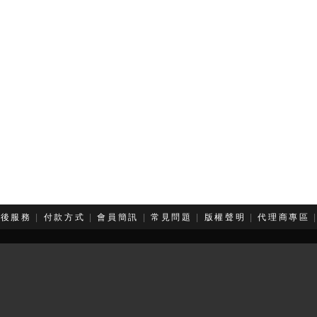
售後服務
|
付款方式
|
會員簡訊
|
常見問題
|
版權聲明
|
代理商專區
版權屬於珈音企業有限公司所有，未經本站同意，請勿擅用文字及圖
ight 珈音企業有限公司 Fashion Audio 風尚音響 All Rights Rese
務電話：(02) 2596-6796 公司地址：台北市 大同區 庫倫街 19號