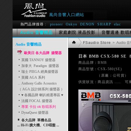
風尚音響入口網站
熱門品牌搜尋 :
pioneer
Onkyo
DENON
SHARP
elac
Audio 音響精品
家庭劇院 液晶投影
音響週邊 歡唱
FSaudio Store
> Audio
Audio 音響精品
歐美日 各大品牌 揚聲器
日本 BMB CSX-580 SE
英國 TANNOY 揚聲器

商品品牌：BMB    
加拿大 Paradigm 揚聲器
商品型號：CSX-580(SE)
瑞士 PIEGA 經典揚聲器
               （原廠：公司貨）
英國 AGA 系列
... Anthony Gallo Acoustics
（ AGA 設計師系列 揚聲器 ）
♥ 各國品牌 喇叭精選專區 ♥
法國 FOCAL 揚聲器
專業 卡拉 ok 歌唱系列
DynaQuest 揚聲器
各大品牌 單機名品
... Hi-Fi 擴大機、CD唱盤 ...