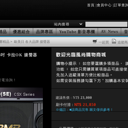
首頁
|
會員中心
|
訂單查
AV News
精品
優惠組合
品牌專區
YouTube 影音專欄
 音響精品
> 歐美日 各大品牌 揚聲器
一起買
追蹤商
  8吋 卡拉OK 揚聲器 
建議售價：NT$
刷卡付清：
NT$
※備註：■該商品完售 圖文僅供參考！