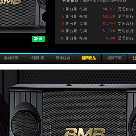
分期價格：
※除不盡之餘數於第一期收取
3
期分期
每期
受理銀行
6
期分期
每期
受理銀行
12
期分期
每期
受理銀行
24
期分期
每期
受理銀行
36
期分期
每期
受理銀行
器材特寫
相關影音
最佳組合
相關產品
相關下載