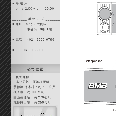
■ 每 週 六
pm： 2:00 ~ pm：10:00
_______ 聯 絡 方 式 _______
■ 地址：台北市 大同區
庫倫街 19號 1樓
■ 電話：（02）2596-6796
■ Line ID： fsaudio
公 司 位 置
接近地標：
本公司離下面地標距離：
承德路 橡木桶：約 200公尺
孔子廟：約 100公尺
圓山捷運站：約 270公尺
花博圓山館：約 350公尺