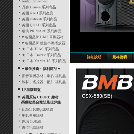
Audio Refinement
丹麥 Densen 系列商品
英國 NAD 系列產品
英國 audiolab 系列商品
英國 QUAD 系列產品
瑞典 PRIMARE 系列商品
♥ 各國品牌 HI-FI 單機器材
♥ 各國品牌 數位串流播放器
★ 日本 TEAC 系列商品
★ 日本 Esoteric 系列商品
詳細說明
規格說明
★ 日本 YAMAHA 系列商品
♥ 最佳推薦 ~ 福利商品 ♥
影音單機器材，喇叭 福利品
線材，遙控器，配件 福利品
LP黑膠唱盤
英國原裝 CHORD 線材
榮獲歐美台雜誌最佳評鑑
HDMI 1080p 訊號線
喇叭專用線材
RCA 訊號線
數位訊號線材