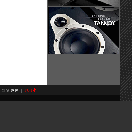
|
討論專區
|
TOP
案。
rve