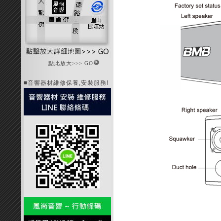
點此放大>>> GO
■音響器材維修保養,安裝服務!