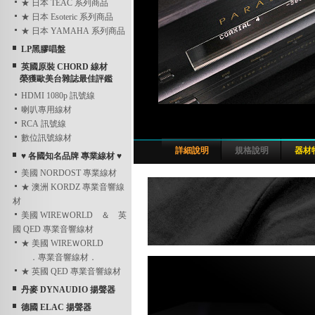
★ 日本 TEAC 系列商品
★ 日本 Esoteric 系列商品
★ 日本 YAMAHA 系列商品
LP黑膠唱盤
英國原裝 CHORD 線材
榮獲歐美台雜誌最佳評鑑
HDMI 1080p 訊號線
喇叭專用線材
RCA 訊號線
數位訊號線材
詳細說明
規格說明
器材
♥ 各國知名品牌 專業線材 ♥
美國 NORDOST 專業線材
★ 澳洲 KORDZ 專業音響線
材
美國 WIREＷORLD ＆ 英
國 QED 專業音響線材
★ 美國 WIREＷORLD
．專業音響線材．
★ 英國 QED 專業音響線材
丹麥 DYNAUDIO 揚聲器
德國 ELAC 揚聲器