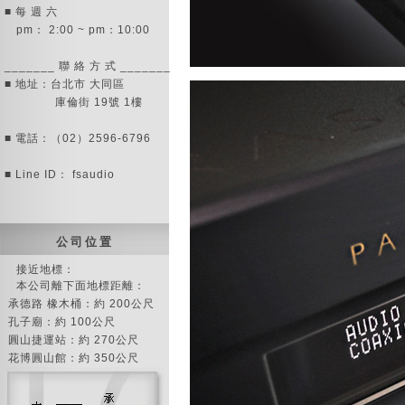
■ 每 週 六
pm： 2:00 ~ pm：10:00
_______ 聯 絡 方 式 _______
■ 地址：台北市 大同區
庫倫街 19號 1樓
■ 電話：（02）2596-6796
■ Line ID： fsaudio
公 司 位 置
接近地標：
本公司離下面地標距離：
承德路 橡木桶：約 200公尺
孔子廟：約 100公尺
圓山捷運站：約 270公尺
花博圓山館：約 350公尺