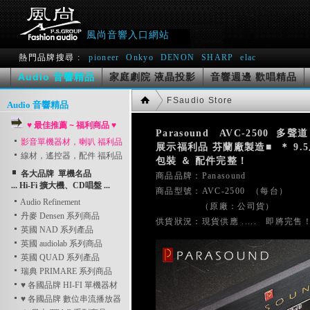
風尚音響入口網站
熱門品牌搜尋 :
pioneer
Onkyo
DENON
SHARP
elac
Audio 音響精品
家庭劇院 液晶投影
音響週邊 歡唱精品
FSaudio Store
Audio 音響精品
♥ 最佳推薦 ~ 福利商品 ♥
Parasound   AVC-2500  多
影音單機器材，喇叭 福利品
展示福利品 芬蘭廠製造■  ＊ 9.
線材，遙控器，配件 福利品
包裝 ＆ 配件完整！
各大品牌 單機名品

商品品牌：Panasound    
... Hi-Fi 擴大機、CD唱盤 ...
商品型號：AVC-2500  （每台）
Audio Refinement
               （原廠：公司貨）
丹麥 Densen 系列商品
英國 NAD 系列產品
英國 audiolab 系列商品
英國 QUAD 系列產品
瑞典 PRIMARE 系列商品
♥ 各國品牌 HI-FI 單機器材
♥ 各國品牌 數位串流播放器