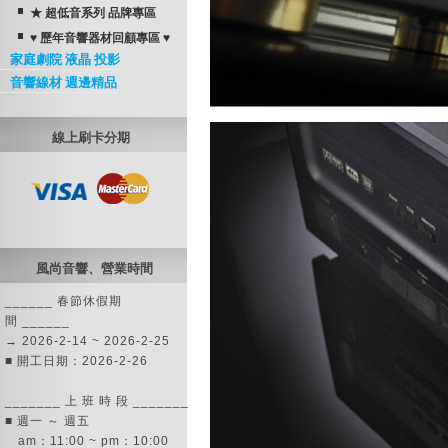
★ 超低音系列 品牌專區
♥ 歷年音響器材回顧專區 ♥
家庭劇院 液晶 投影
音響線材 週邊精品
線上刷卡分期
風尚音響、營業時間
______ 春節休假期
間 ______
→ 2026-2-14 ~ 2026-2-25
■ 開工日期：2026-2-26
_______ 上 班 時 段 _______
■ 週一 ～ 週五
am：11:00 ~ pm：10:00