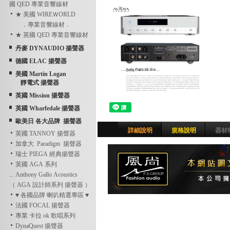
國 QED 專業音響線材
★ 美國 WIREＷORLD
．專業音響線材．
★ 英國 QED 專業音響線材
丹麥 DYNAUDIO 揚聲器
德國 ELAC 揚聲器
美國 Martin Logan
靜電式 揚聲器
英國 Mission 揚聲器
英國 Wharfedale 揚聲器
歐美日 各大品牌 揚聲器
詳細說明
規格說明
器材
英國 TANNOY 揚聲器
加拿大 Paradigm 揚聲器
瑞士 PIEGA 經典揚聲器
英國 AGA 系列
... Anthony Gallo Acoustics
（ AGA 設計師系列 揚聲器 ）
♥ 各國品牌 喇叭精選專區 ♥
法國 FOCAL 揚聲器
專業 卡拉 ok 歌唱系列
DynaQuest 揚聲器