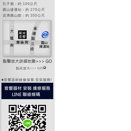
孔子廟：約 100公尺
圓山捷運站：約 270公尺
花博圓山館：約 350公尺
點此放大>>> GO
■音響器材維修保養,安裝服務!