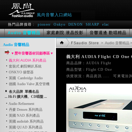
風尚音響入口網站
熱門品牌搜尋 :
pioneer
Onkyo
DENON
SHARP
elac
Audio 音響精品
家庭劇院 液晶投影
音響週邊 歡唱精品
FSaudio Store
> Audio 音響精品
Audio 音響精品
♥ 歷年音響器材回顧專區 ♥
義大利 AUDIA Flight CD On
義大利 AUDIA 系列產品

商品品牌：AUDIA Flight    
套裝式 劇院喇叭系統
商品型號：Flight CD One
ONKYO 揚聲器
英國 Cambridge Audio
德國 Audio Valve 真空管機
各大品牌 單機名品
... Hi-Fi 擴大機、CD唱盤 ...
Audio Refinement
丹麥 Densen 系列商品
英國 NAD 系列產品
英國 audiolab 系列商品
英國 QUAD 系列產品