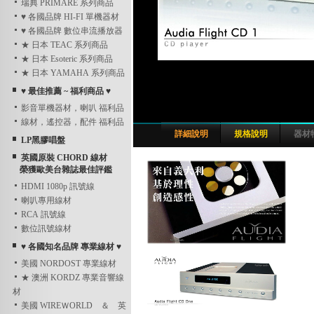
瑞典 PRIMARE 系列商品
♥ 各國品牌 HI-FI 單機器材
♥ 各國品牌 數位串流播放器
★ 日本 TEAC 系列商品
★ 日本 Esoteric 系列商品
★ 日本 YAMAHA 系列商品
♥ 最佳推薦 ~ 福利商品 ♥
影音單機器材，喇叭 福利品
線材，遙控器，配件 福利品
詳細說明
規格說明
器材
LP黑膠唱盤
英國原裝 CHORD 線材
榮獲歐美台雜誌最佳評鑑
HDMI 1080p 訊號線
喇叭專用線材
RCA 訊號線
數位訊號線材
♥ 各國知名品牌 專業線材 ♥
美國 NORDOST 專業線材
★ 澳洲 KORDZ 專業音響線
材
美國 WIREＷORLD ＆ 英