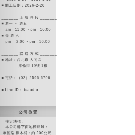
■ 開工日期：2026-2-26
_______ 上 班 時 段 _______
■ 週一 ～ 週五
am：11:00 ~ pm：10:00
■ 每 週 六
pm： 2:00 ~ pm：10:00
_______ 聯 絡 方 式 _______
■ 地址：台北市 大同區
庫倫街 19號 1樓
■ 電話：（02）2596-6796
■ Line ID： fsaudio
公 司 位 置
接近地標：
本公司離下面地標距離：
承德路 橡木桶：約 200公尺