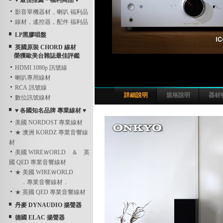
♥ 最佳推薦 ~ 福利商品 ♥
影音單機器材，喇叭 福利品
線材，遙控器，配件 福利品
LP黑膠唱盤
英國原裝 CHORD 線材
榮獲歐美台雜誌最佳評鑑
HDMI 1080p 訊號線
喇叭專用線材
RCA 訊號線
詳細說明
規格說明
器材
數位訊號線材
♥ 各國知名品牌 專業線材 ♥
美國 NORDOST 專業線材
★ 澳洲 KORDZ 專業音響線
材
美國 WIREＷORLD ＆ 英
國 QED 專業音響線材
★ 美國 WIREＷORLD
．專業音響線材．
★ 英國 QED 專業音響線材
丹麥 DYNAUDIO 揚聲器
德國 ELAC 揚聲器