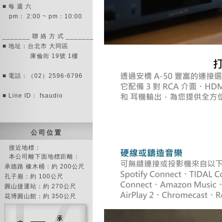
■ 每 週 六
pm： 2:00 ~ pm：10:00
_______ 聯 絡 方 式 _______
■ 地址：台北市 大同區
庫倫街 19號 1樓
■ 電話：（02）2596-6796
■ Line ID： fsaudio
公 司 位 置
接近地標：
本公司離下面地標距離：
承德路 橡木桶：約 200公尺
孔子廟：約 100公尺
圓山捷運站：約 270公尺
花博圓山館：約 350公尺