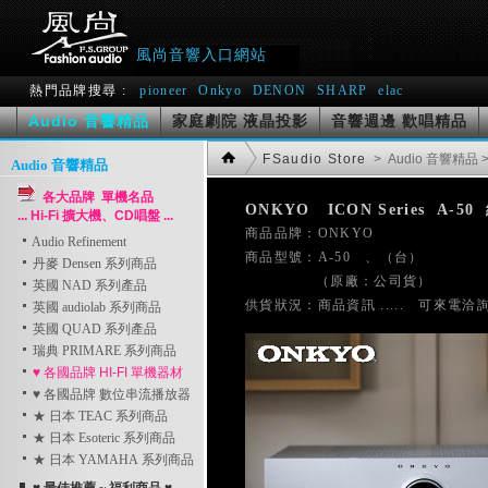
風尚音響入口網站
熱門品牌搜尋 :
pioneer
Onkyo
DENON
SHARP
elac
Audio 音響精品
家庭劇院 液晶投影
音響週邊 歡唱精品
FSaudio Store
> Audio 音響精品
>
Audio 音響精品
各大品牌 單機名品
ONKYO   ICON Series  A-
... Hi-Fi 擴大機、CD唱盤 ...

商品品牌：ONKYO    
Audio Refinement
商品型號：A-50　、（台）
丹麥 Densen 系列商品
               （原廠：公司貨）
英國 NAD 系列產品
英國 audiolab 系列商品
英國 QUAD 系列產品
瑞典 PRIMARE 系列商品
♥ 各國品牌 HI-FI 單機器材
♥ 各國品牌 數位串流播放器
★ 日本 TEAC 系列商品
★ 日本 Esoteric 系列商品
★ 日本 YAMAHA 系列商品